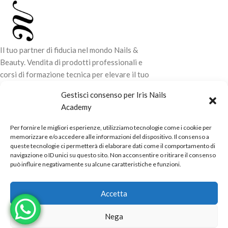
Il tuo partner di fiducia nel mondo Nails &
Beauty. Vendita di prodotti professionali e
corsi di formazione tecnica per elevare il tuo
stile e la tua professionalità.
Gestisci consenso per Iris Nails
Academy
CONTATTI
Per fornire le migliori esperienze, utilizziamo tecnologie come i cookie per
LINK UTILI
memorizzare e/o accedere alle informazioni del dispositivo. Il consenso a
queste tecnologie ci permetterà di elaborare dati come il comportamento di
ORARI NEGOZIO
navigazione o ID unici su questo sito. Non acconsentire o ritirare il consenso
può influire negativamente su alcune caratteristiche e funzioni.
POLITICHE
Powered by
Real.Pro.Web
copyright© 2026 in collaborazione con
Accetta
Mac Sistemi
.
Nega