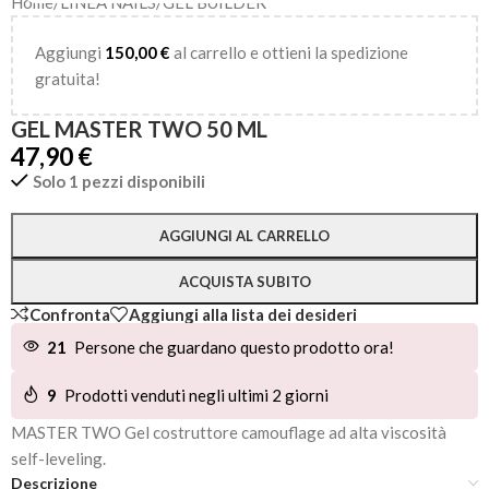
Home
/
LINEA NAILS
/
GEL BUILDER
Aggiungi
150,00
€
al carrello e ottieni la spedizione
gratuita!
GEL MASTER TWO 50 ML
47,90
€
Solo 1 pezzi disponibili
Alternative:
AGGIUNGI AL CARRELLO
ACQUISTA SUBITO
Confronta
Aggiungi alla lista dei desideri
21
Persone che guardano questo prodotto ora!
9
Prodotti venduti negli ultimi 2 giorni
MASTER TWO Gel costruttore camouflage ad alta viscosità
self-leveling.
Descrizione