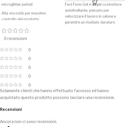
microglitter perlati
Fast Form Gel è un gel costruttore
autolivellante, pensato per
Alta viscosità per massimo
velocizzare il lavoro in salone e
controllo del prodotto
garantire un risultato duraturo
Nuova formula potenziata e
performante
0 recensioni
Non cola, non brucia, non si solleva
0
Effetto perlato luminoso che cambia
con la luce
0
Polimerizzazione LED 48W – 90
0
secondi
0
Copertura dell’unghia naturale, Refill
0
e rinforzo strutturale
Solamente clienti che hanno effettuato l'accesso ed hanno
Allungamenti medi ed estremi
acquistato questo prodotto possono lasciare una recensione.
Recensioni
Ancora non ci sono recensioni.