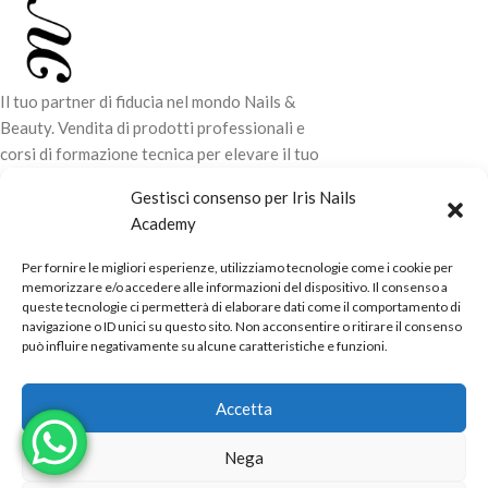
Il tuo partner di fiducia nel mondo Nails &
Beauty. Vendita di prodotti professionali e
corsi di formazione tecnica per elevare il tuo
stile e la tua professionalità.
Gestisci consenso per Iris Nails
Academy
CONTATTI
Per fornire le migliori esperienze, utilizziamo tecnologie come i cookie per
LINK UTILI
memorizzare e/o accedere alle informazioni del dispositivo. Il consenso a
queste tecnologie ci permetterà di elaborare dati come il comportamento di
ORARI NEGOZIO
navigazione o ID unici su questo sito. Non acconsentire o ritirare il consenso
può influire negativamente su alcune caratteristiche e funzioni.
POLITICHE
Powered by
Real.Pro.Web
copyright© 2026 in collaborazione con
Accetta
Mac Sistemi
.
Nega