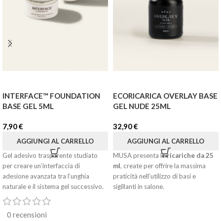
INTERFACE™ FOUNDATION
ECORICARICA OVERLAY BASE
BASE GEL 5ML
GEL NUDE 25ML
7,90
€
32,90
€
AGGIUNGI AL CARRELLO
AGGIUNGI AL CARRELLO
Gel adesivo trasparente studiato
MUSA presenta le
ricariche da 25
per creare un’interfaccia di
ml
, create per offrire la massima
adesione avanzata tra l’unghia
praticità nell’utilizzo di basi e
naturale e il sistema gel successivo.
sigillanti in salone.
Con una sola ricarica puoi effettuare
La sua formula è progettata per
fino a
3 riempimenti
della
essere applicata in uno strato
0 recensioni
boccetta da 8 ml, avendo sempre il