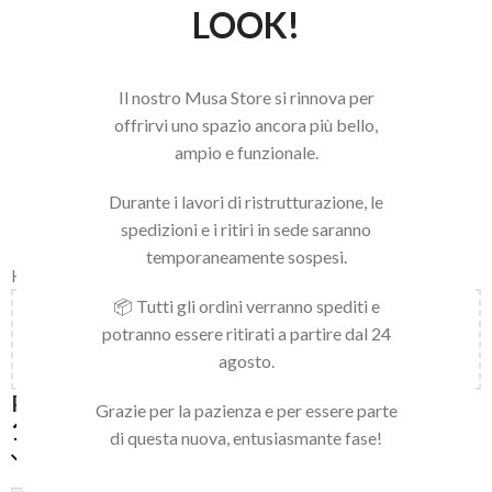
LOOK!
Il nostro Musa Store si rinnova per
offrirvi uno spazio ancora più bello,
ampio e funzionale.
Durante i lavori di ristrutturazione, le
spedizioni e i ritiri in sede saranno
temporaneamente sospesi.
Home
/
LINEA NAILS
/
NAIL ART E ACCESSORI
/
PENNELLI
📦 Tutti gli ordini verranno spediti e
Aggiungi
150,00
€
al carrello e ottieni la spedizione
potranno essere ritirati a partire dal 24
gratuita!
agosto.
PENNELLO DOUBLE BRUSH SILICONE
Grazie per la pazienza e per essere parte
16,90
€
di questa nuova, entusiasmante fase!
Disponibile