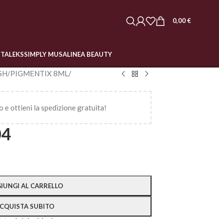
0,00
€
STALEKS
SIMPLY MUSA
LINEA BEAUTY
SH
/
PIGMENTIX 8ML
/
o e ottieni la spedizione gratuita!
04
IUNGI AL CARRELLO
CQUISTA SUBITO