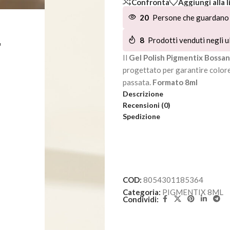
Confronta
Aggiungi alla l
20
Persone che guardano 
L
8
Prodotti venduti negli ul
Il
Gel Polish Pigmentix Bossa
progettato per garantire colore
passata.
Formato 8ml
Descrizione
Recensioni (0)
Spedizione
COD:
8054301185364
Categoria:
PIGMENTIX 8ML
Condividi: