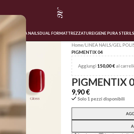
 ONLINE
LINEA NAILS
DUAL FORM
ATTREZZATURE
IGIENE PURA STERIL
Home
/
LINEA NAILS
/
GEL POLI
PIGMENTIX 04
Aggiungi
150,00
€
al carrell
PIGMENTIX 
9,90
€
Solo 1 pezzi disponibili
Alternative:
AGG
A