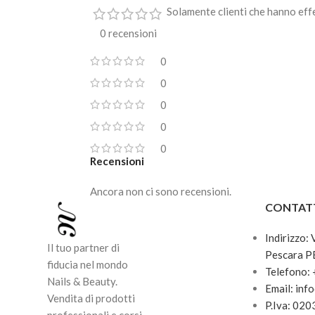
Solamente clienti che hanno eff
0 recensioni
0
0
0
0
0
Recensioni
Ancora non ci sono recensioni.
CONTAT
Indirizzo:
Il tuo partner di
Pescara P
fiducia nel mondo
Telefono:
Nails & Beauty.
Email: inf
Vendita di prodotti
P.Iva: 02
professionali e corsi