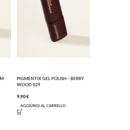
UM
PIGMENTIX GEL POLISH – BERRY
PIGMENTIX 32
WOOD 029
9,90
€
9,90
€
AGGIUNGI AL C
AGGIUNGI AL CARRELLO
Gel polish da 8 ml 
Pigmentix, color 