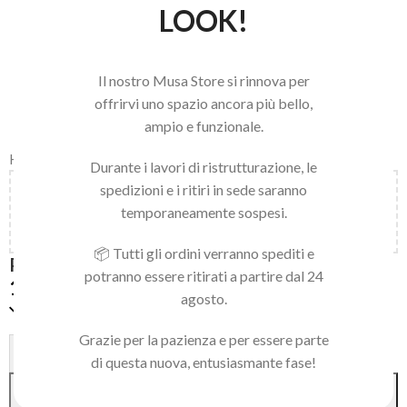
LOOK!
Il nostro Musa Store si rinnova per
offrirvi uno spazio ancora più bello,
ampio e funzionale.
Home
/
STALEKS
/
CIGLIA
Durante i lavori di ristrutturazione, le
spedizioni e i ritiri in sede saranno
Aggiungi
150,00
€
al carrello e ottieni la spedizione
temporaneamente sospesi.
gratuita!
📦 Tutti gli ordini verranno spediti e
PINZETTA PER SOPRACCIGLIA 41/1
potranno essere ritirati a partire dal 24
14,90
€
agosto.
Solo 2 pezzi disponibili
Grazie per la pazienza e per essere parte
Alternative:
-
+
di questa nuova, entusiasmante fase!
AGGIUNGI AL CARRELLO