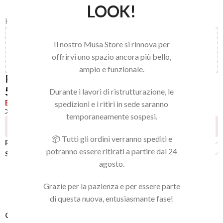
LOOK!
Home
/
STALEKS
/
SOPRACCIGLIA
Aggiungi
150,00
€
al carrello e ottieni la spedizione
Il nostro Musa Store si rinnova per
gratuita!
offrirvi uno spazio ancora più bello,
ampio e funzionale.
PINZETTA 644
5,90
€
Durante i lavori di ristrutturazione, le
Esaurito
spedizioni e i ritiri in sede saranno
Confronta
Aggiungi alla lista dei desideri
temporaneamente sospesi.
7
Persone che guardano questo prodotto ora!
📦 Tutti gli ordini verranno spediti e
Recensioni (0)
potranno essere ritirati a partire dal 24
Spedizione
agosto.
Grazie per la pazienza e per essere parte
di questa nuova, entusiasmante fase!
COD:
4820121595324