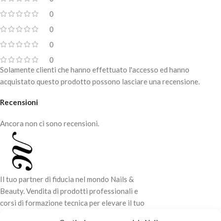
rimuovere i peli senza lasciare radici
0
nel follicolo
0
Presa comoda anche sui peli più
corti e sottili grazie ai bordi dello
0
strumento stretti (0,1 mm)
0
La finitura liscia del sezione di lavoro
Solamente clienti che hanno effettuato l'accesso ed hanno
esterna evita di graffiare la pelle
acquistato questo prodotto possono lasciare una recensione.
durante il trattamento
Recensioni
Affilatura manuale professionale
Corsa dolce per ridurre
Ancora non ci sono recensioni.
l'affaticamento delle mani
Finitura satinata elegante e
piacevole al tatto
Manici accorciati per mani più
Il tuo partner di fiducia nel mondo Nails &
piccole
Beauty. Vendita di prodotti professionali e
Acciaio INOX AISI 420
corsi di formazione tecnica per elevare il tuo
stile e la tua professionalità.