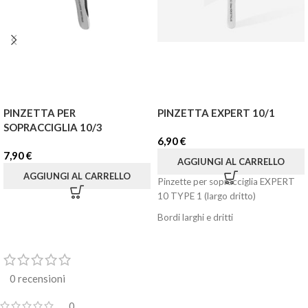
PINZETTA PER
PINZETTA EXPERT 10/1
SOPRACCIGLIA 10/3
6,90
€
7,90
€
AGGIUNGI AL CARRELLO
AGGIUNGI AL CARRELLO
Pinzette per sopracciglia EXPERT
10 TYPE 1 (largo dritto)
Bordi larghi e dritti
Consigliato per la correzione di
sopracciglia spesse e larghe
L'ampia punta dello strumento
0 recensioni
garantisce una presa affidabile su
tutta la lunghezza del capello per
0