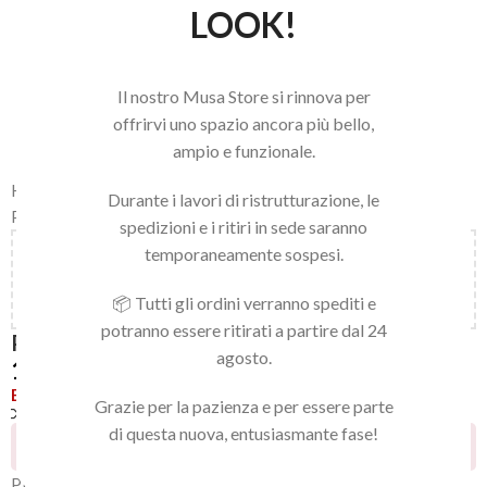
LOOK!
Il nostro Musa Store si rinnova per
offrirvi uno spazio ancora più bello,
ampio e funzionale.
Home
/
LINEA NAILS
/
NAIL ART E ACCESSORI
/
NAIL ART GEL
/
Durante i lavori di ristrutturazione, le
PLASTIGEL 5ML
spedizioni e i ritiri in sede saranno
temporaneamente sospesi.
Aggiungi
150,00
€
al carrello e ottieni la spedizione
gratuita!
📦 Tutti gli ordini verranno spediti e
potranno essere ritirati a partire dal 24
PLASTIGEL 03
agosto.
10,32
€
Esaurito
Grazie per la pazienza e per essere parte
Confronta
Aggiungi alla lista dei desideri
di questa nuova, entusiasmante fase!
5
Persone che guardano questo prodotto ora!
Platigel è un prodotto dalla nuova formula che ti permetterà di