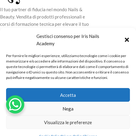
Il tuo partner di fiducia nel mondo Nails &
Beauty. Vendita di prodotti professionali e
corsi di formazione tecnica per elevare il tuo
stile e la tua professionalità.
Gestisci consenso per Iris Nails
Academy
CONTATTI
Per fornire le migliori esperienze, utilizziamo tecnologie come i cookie per
LINK UTILI
memorizzare e/o accedere alle informazioni del dispositivo. Il consenso a
queste tecnologie ci permetterà di elaborare dati come il comportamento di
ORARI NEGOZIO
navigazione o ID unici su questo sito. Non acconsentire o ritirare il consenso
può influire negativamente su alcune caratteristiche e funzioni.
POLITICHE
Powered by
Real.Pro.Web
copyright© 2026 in collaborazione con
Accetta
Mac Sistemi
.
Nega
Visualizza le preferenze
10,32
€
Esaurito
PLASTIGEL 03