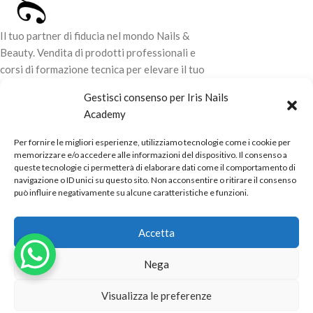
Il tuo partner di fiducia nel mondo Nails &
Beauty. Vendita di prodotti professionali e
corsi di formazione tecnica per elevare il tuo
stile e la tua professionalità.
Gestisci consenso per Iris Nails
Academy
CONTATTI
Per fornire le migliori esperienze, utilizziamo tecnologie come i cookie per
LINK UTILI
memorizzare e/o accedere alle informazioni del dispositivo. Il consenso a
queste tecnologie ci permetterà di elaborare dati come il comportamento di
ORARI NEGOZIO
navigazione o ID unici su questo sito. Non acconsentire o ritirare il consenso
può influire negativamente su alcune caratteristiche e funzioni.
POLITICHE
Powered by
Real.Pro.Web
copyright© 2026 in collaborazione con
Accetta
Mac Sistemi
.
Nega
Visualizza le preferenze