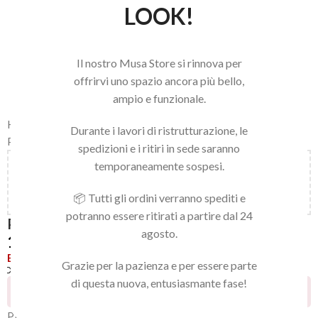
LOOK!
Il nostro Musa Store si rinnova per
offrirvi uno spazio ancora più bello,
ampio e funzionale.
Home
/
LINEA NAILS
/
NAIL ART E ACCESSORI
/
NAIL ART GEL
/
Durante i lavori di ristrutturazione, le
PLASTIGEL 5ML
spedizioni e i ritiri in sede saranno
temporaneamente sospesi.
Aggiungi
150,00
€
al carrello e ottieni la spedizione
gratuita!
📦 Tutti gli ordini verranno spediti e
potranno essere ritirati a partire dal 24
PLASTIGEL 18
agosto.
10,32
€
Esaurito
Grazie per la pazienza e per essere parte
Confronta
Aggiungi alla lista dei desideri
di questa nuova, entusiasmante fase!
26
Persone che guardano questo prodotto ora!
Platigel è un prodotto dalla nuova formula che ti permetterà di