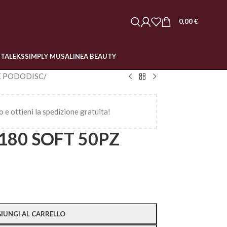
0,00
€
STALEKS
SIMPLY MUSA
LINEA BEAUTY
E PODODISC
/
o e ottieni la spedizione gratuita!
180 SOFT 50PZ
IUNGI AL CARRELLO