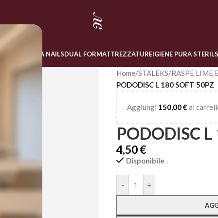
 ONLINE
LINEA NAILS
DUAL FORM
ATTREZZATURE
IGIENE PURA STERIL
Home
/
STALEKS
/
RASPE LIME 
PODODISC L 180 SOFT 50PZ
Aggiungi
150,00
€
al carrell
PODODISC L 
4,50
€
Disponibile
Alternative:
-
+
AGG