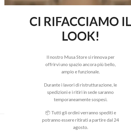
CI RIFACCIAMO I
LOOK!
Il nostro Musa Store si rinnova per
offrirvi uno spazio ancora più bello,
ampio e funzionale.
Durante i lavori di ristrutturazione, le
spedizioni e i ritiri in sede saranno
temporaneamente sospesi.
📦 Tutti gli ordini verranno spediti e
potranno essere ritirati a partire dal 24
Acquista il pacchetto e risparmia
agosto.