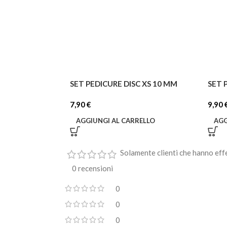
SET PEDICURE DISC XS 10 MM
SET 
7,90
€
9,90
AGGIUNGI AL CARRELLO
AGG
Solamente clienti che hanno eff
0 recensioni
0
0
0