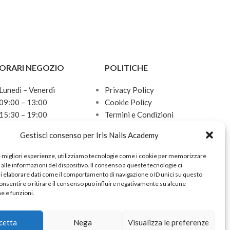
ORARI NEGOZIO
POLITICHE
Lunedì – Venerdì
Privacy Policy
09:00 – 13:00
Cookie Policy
15:30 – 19:00
Termini e Condizioni
Sabato
Politica sulle spedizioni
Gestisci consenso per Iris Nails Academy
10:00 – 13:00
Domenica
e migliori esperienze, utilizziamo tecnologie come i cookie per memorizzare
Chiuso
alle informazioni del dispositivo. Il consenso a queste tecnologie ci
i elaborare dati come il comportamento di navigazione o ID unici su questo
onsentire o ritirare il consenso può influire negativamente su alcune
he e funzioni.
cetta
Nega
Visualizza le preferenze