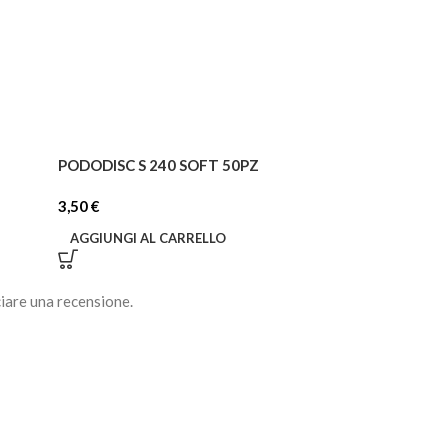
PODODISC S 240 SOFT 50PZ
PODODISC L 240
3,50
€
3,50
€
AGGIUNGI AL CARRELLO
AGGIUNGI AL C
iare una recensione.