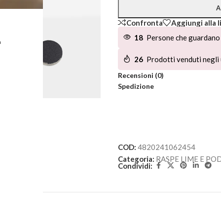
A
Confronta
Aggiungi alla l
L
18
Persone che guardano 
26
Prodotti venduti negli 
Recensioni (0)
Spedizione
COD:
4820241062454
Categoria:
RASPE LIME E PO
Condividi: