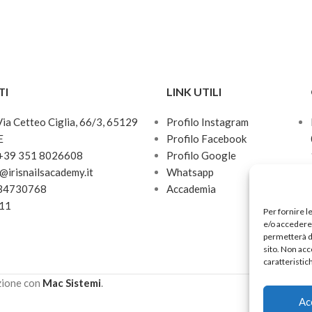
TI
LINK UTILI
 Via Cetteo Ciglia, 66/3, 65129
Profilo Instagram
E
Profilo Facebook
 +39 351 8026608
Profilo Google
o@irisnailsacademy.it
Whatsapp
034730768
Accademia
811
Per fornire l
e/o accedere 
permetterà d
sito. Non acc
caratteristic
zione con
Mac Sistemi
.
Ac