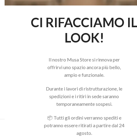
CI RIFACCIAMO I
LOOK!
Il nostro Musa Store si rinnova per
offrirvi uno spazio ancora più bello,
ampio e funzionale.
Durante i lavori di ristrutturazione, le
spedizioni e i ritiri in sede saranno
temporaneamente sospesi.
📦 Tutti gli ordini verranno spediti e
potranno essere ritirati a partire dal 24
Acquista il pacchetto e risparmia
agosto.