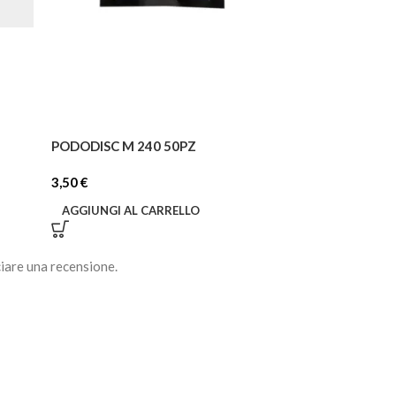
PODODISC M 240 50PZ
PODODISC SPU
3,50
€
4,50
€
AGGIUNGI AL CARRELLO
AGGIUNGI AL C
iare una recensione.