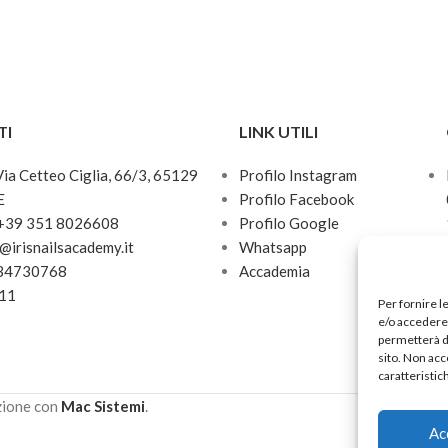
TI
LINK UTILI
 Via Cetteo Ciglia, 66/3, 65129
Profilo Instagram
E
Profilo Facebook
 +39 351 8026608
Profilo Google
o@irisnailsacademy.it
Whatsapp
034730768
Accademia
811
Per fornire l
e/o accedere 
permetterà d
sito. Non acc
caratteristic
zione con
Mac Sistemi
.
Ac