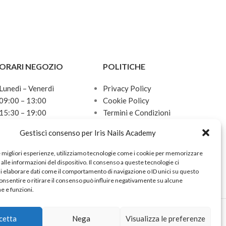
ORARI NEGOZIO
POLITICHE
Lunedì – Venerdì
Privacy Policy
09:00 – 13:00
Cookie Policy
15:30 – 19:00
Termini e Condizioni
Sabato
Politica sulle spedizioni
Gestisci consenso per Iris Nails Academy
10:00 – 13:00
Domenica
e migliori esperienze, utilizziamo tecnologie come i cookie per memorizzare
Chiuso
alle informazioni del dispositivo. Il consenso a queste tecnologie ci
i elaborare dati come il comportamento di navigazione o ID unici su questo
onsentire o ritirare il consenso può influire negativamente su alcune
he e funzioni.
cetta
Nega
Visualizza le preferenze