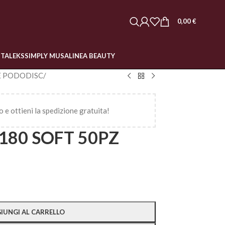
0,00
€
STALEKS
SIMPLY MUSA
LINEA BEAUTY
E PODODISC
/
o e ottieni la spedizione gratuita!
180 SOFT 50PZ
IUNGI AL CARRELLO