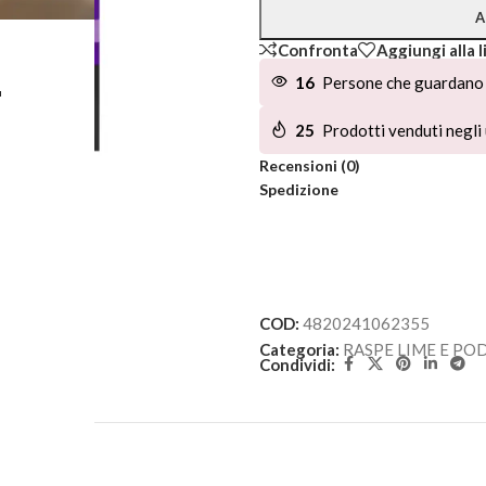
A
Confronta
Aggiungi alla l
L
16
Persone che guardano 
25
Prodotti venduti negli 
Recensioni (0)
Spedizione
COD:
4820241062355
Categoria:
RASPE LIME E PO
Condividi: