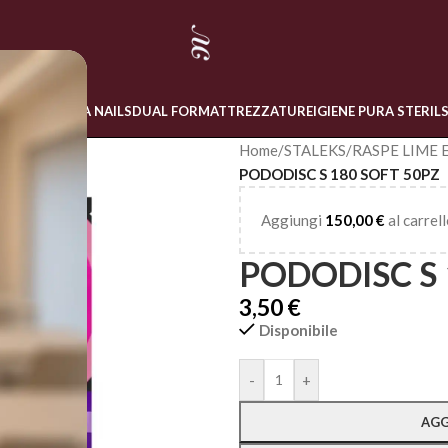
 ONLINE
LINEA NAILS
DUAL FORM
ATTREZZATURE
IGIENE PURA STERIL
Home
/
STALEKS
/
RASPE LIME 
PODODISC S 180 SOFT 50PZ
Aggiungi
150,00
€
al carrell
PODODISC S 
3,50
€
Disponibile
Alternative:
-
+
AGG