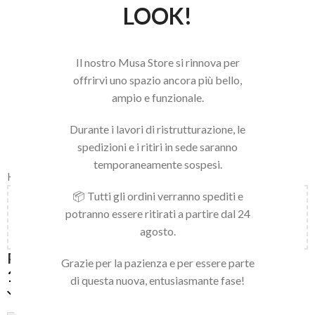
LOOK!
Il nostro Musa Store si rinnova per
offrirvi uno spazio ancora più bello,
ampio e funzionale.
Durante i lavori di ristrutturazione, le
spedizioni e i ritiri in sede saranno
temporaneamente sospesi.
Home
/
LINEA NAILS
/
GEL BUILDER
📦 Tutti gli ordini verranno spediti e
Aggiungi
150,00
€
al carrello e ottieni la spedizione
potranno essere ritirati a partire dal 24
gratuita!
agosto.
POLY FIBER GEL MILKY WHITE 15ML
Grazie per la pazienza e per essere parte
19,90
€
di questa nuova, entusiasmante fase!
Disponibile