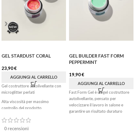
GEL STARDUST CORAL
GEL BUILDER FAST FORM
PEPPERMINT
23,90
€
19,90
€
AGGIUNGI AL CARRELLO
AGGIUNGI AL CARRELLO
Gel costruttore autolivellante con
microglitter perlati
Fast Form Gel è un gel costruttore
autolivellante, pensato per
Alta viscosità per massimo
velocizzare il lavoro in salone e
controllo del prodotto
garantire un risultato duraturo
Nuova formula potenziata e
performante
0 recensioni
Non cola, non brucia, non si solleva