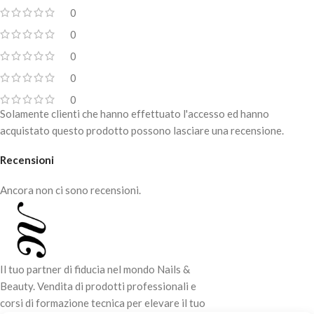
0
Effetto perlato luminoso che cambia
con la luce
0
Polimerizzazione LED 48W – 90
0
secondi
0
Copertura dell’unghia naturale, Refill
0
e rinforzo strutturale
Solamente clienti che hanno effettuato l'accesso ed hanno
Allungamenti medi ed estremi
acquistato questo prodotto possono lasciare una recensione.
Recensioni
Ancora non ci sono recensioni.
Il tuo partner di fiducia nel mondo Nails &
Beauty. Vendita di prodotti professionali e
corsi di formazione tecnica per elevare il tuo