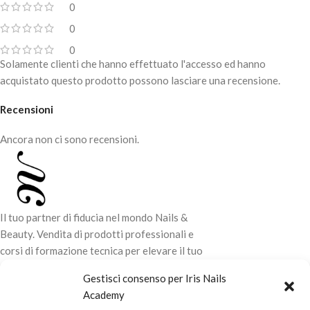
Polimerizzazione LED 48W – 90
0
secondi
0
Copertura dell’unghia naturale, Refill
0
e rinforzo strutturale
Solamente clienti che hanno effettuato l'accesso ed hanno
Allungamenti medi ed estremi
acquistato questo prodotto possono lasciare una recensione.
Recensioni
Ancora non ci sono recensioni.
Il tuo partner di fiducia nel mondo Nails &
Beauty. Vendita di prodotti professionali e
corsi di formazione tecnica per elevare il tuo
stile e la tua professionalità.
Gestisci consenso per Iris Nails
Academy
CONTATTI