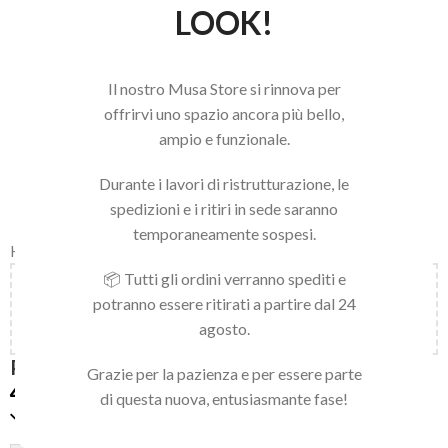
LOOK!
Il nostro Musa Store si rinnova per
offrirvi uno spazio ancora più bello,
ampio e funzionale.
Durante i lavori di ristrutturazione, le
spedizioni e i ritiri in sede saranno
temporaneamente sospesi.
Home
/
LINEA NAILS
/
GEL BUILDER
📦 Tutti gli ordini verranno spediti e
Aggiungi
150,00
€
al carrello e ottieni la spedizione
potranno essere ritirati a partire dal 24
gratuita!
agosto.
POLY FIBER GEL WHITE 50ML
Grazie per la pazienza e per essere parte
44,90
€
di questa nuova, entusiasmante fase!
Solo 2 pezzi disponibili