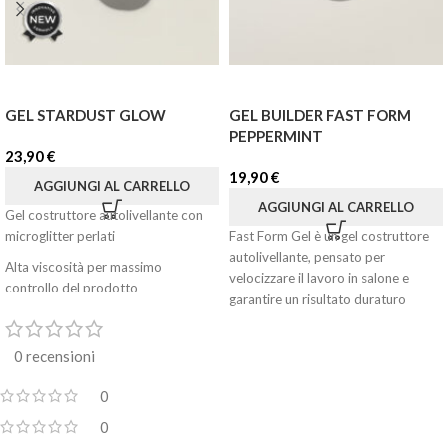
GEL STARDUST GLOW
GEL BUILDER FAST FORM
PEPPERMINT
23,90
€
19,90
€
AGGIUNGI AL CARRELLO
AGGIUNGI AL CARRELLO
Gel costruttore autolivellante con
microglitter perlati
Fast Form Gel è un gel costruttore
autolivellante, pensato per
Alta viscosità per massimo
velocizzare il lavoro in salone e
controllo del prodotto
garantire un risultato duraturo
Nuova formula potenziata e
performante
0 recensioni
Non cola, non brucia, non si solleva
0
Effetto perlato luminoso che cambia
con la luce
0