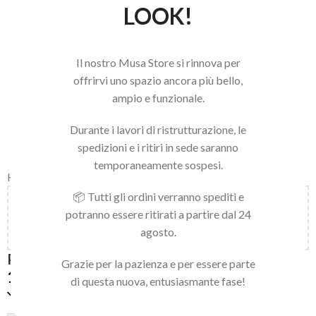
LOOK!
Il nostro Musa Store si rinnova per
offrirvi uno spazio ancora più bello,
ampio e funzionale.
Durante i lavori di ristrutturazione, le
spedizioni e i ritiri in sede saranno
temporaneamente sospesi.
Home
/
LINEA SIMPLY MUSA
/
SOFT GEL TIPS
/
NATURAL
📦 Tutti gli ordini verranno spediti e
Aggiungi
150,00
€
al carrello e ottieni la spedizione
potranno essere ritirati a partire dal 24
gratuita!
agosto.
PRESS ON NATURAL MEDIUM ALMOND 01
Grazie per la pazienza e per essere parte
16,90
€
di questa nuova, entusiasmante fase!
Disponibile