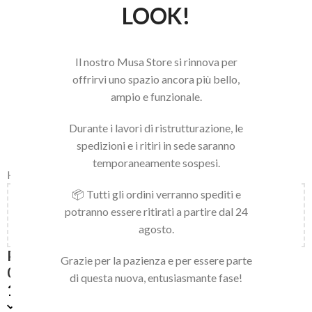
LOOK!
Il nostro Musa Store si rinnova per
offrirvi uno spazio ancora più bello,
ampio e funzionale.
Durante i lavori di ristrutturazione, le
spedizioni e i ritiri in sede saranno
temporaneamente sospesi.
Home
/
LINEA SIMPLY MUSA
/
SOFT GEL TIPS
/
NATURAL
📦 Tutti gli ordini verranno spediti e
Aggiungi
150,00
€
al carrello e ottieni la spedizione
potranno essere ritirati a partire dal 24
gratuita!
agosto.
PRESS ON NATURAL SHORT SQUARE ROUND
Grazie per la pazienza e per essere parte
06
di questa nuova, entusiasmante fase!
16,90
€
Disponibile