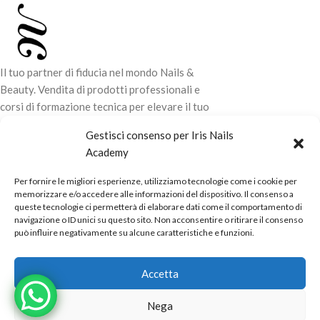
aggancio magnetico.
Il tuo partner di fiducia nel mondo Nails &
Beauty. Vendita di prodotti professionali e
corsi di formazione tecnica per elevare il tuo
stile e la tua professionalità.
Gestisci consenso per Iris Nails
Academy
CONTATTI
Per fornire le migliori esperienze, utilizziamo tecnologie come i cookie per
LINK UTILI
memorizzare e/o accedere alle informazioni del dispositivo. Il consenso a
queste tecnologie ci permetterà di elaborare dati come il comportamento di
ORARI NEGOZIO
navigazione o ID unici su questo sito. Non acconsentire o ritirare il consenso
può influire negativamente su alcune caratteristiche e funzioni.
POLITICHE
Powered by
Real.Pro.Web
copyright© 2026 in collaborazione con
Accetta
Mac Sistemi
.
Nega