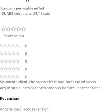
Lampada per unghie uv/led
QUARZ
con potenza
24/48watt.
Ultra veloce, con possibilità di
selezionare i tempi di
polimerizzazione (5 – 30 – 60 sec.).
0 recensioni
Riduce la potenza per eliminare la
sensazione di bruciore che alcuni
0
costruttori possono dare.
0
Accensione automatica, basta
0
inserire la mano perché la
lampada
per unghie
entri in funzione per
0
120 secondi
.
0
Lampada per unghie
adatta ad
Solamente clienti che hanno effettuato l'accesso ed hanno
ogni tipologia di lavorazione.
acquistato questo prodotto possono lasciare una recensione.
30 Led
di nuova generazione 3.0 a
Recensioni
luce bianca
Base in metallo removibile con
Ancora non ci sono recensioni.