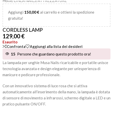
Home
/
LINEA NAILS
/
ATTREZZATURE
Aggiungi
150,00
€
al carrello e ottieni la spedizione
gratuita!
CORDLESS LAMP
129,00
€
Esaurito
Confronta
Aggiungi alla lista dei desideri
15
Persone che guardano questo prodotto ora!
La lampada per unghie Musa Nails ricaricabile e portatile unisce
tecnologia avanzata e design elegante per un’esperienza di
manicure e pedicure professionale.
Con un innovativo sistema di luce rosa che si attiva
automaticamente all’inserimento della mano, la lampada è dotata
di sensore di movimento a infrarossi, schermo digitale a LED e un
pratico pulsante ON/OFF.