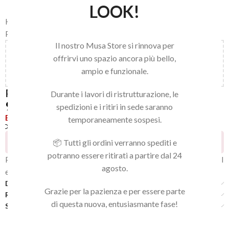
LOOK!
Home
/
LINEA NAILS
/
PUNTE FRESA E STRUMENTI
/
PUNTE PER FRESA
Il nostro Musa Store si rinnova per
Aggiungi
150,00
€
al carrello e ottieni la spedizione
offrirvi uno spazio ancora più bello,
gratuita!
ampio e funzionale.
PUNTA CERAMICA AD AGO – GRANA MEDIA
Durante i lavori di ristrutturazione, le
9,90
€
spedizioni e i ritiri in sede saranno
Esaurito
temporaneamente sospesi.
Confronta
Aggiungi alla lista dei desideri
18
Persone che guardano questo prodotto ora!
📦 Tutti gli ordini verranno spediti e
potranno essere ritirati a partire dal 24
Punta ago in ceramica grana media ideale per rifinire lavori in gel
agosto.
e acrylic gel.
Descrizione
Grazie per la pazienza e per essere parte
Recensioni (0)
di questa nuova, entusiasmante fase!
Spedizione