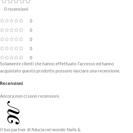
di modellare con precisione la
0 recensioni
forma delle unghie, rimuovere il
materiale in eccesso, per definire la
0
forma.
0
E' ideale per lo smontaggio di gel e
acylic gel
0
Attacco universale adatta a tutte le
0
tipologie di fresa
0
Sterilizzabile
Solamente clienti che hanno effettuato l'accesso ed hanno
acquistato questo prodotto possono lasciare una recensione.
Per uso professionale.
Recensioni
Ancora non ci sono recensioni.
Il tuo partner di fiducia nel mondo Nails &