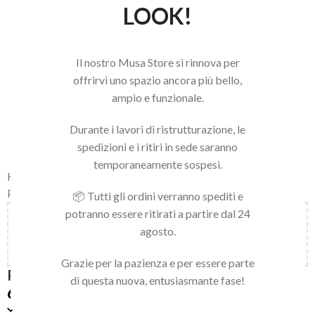
LOOK!
Il nostro Musa Store si rinnova per
offrirvi uno spazio ancora più bello,
ampio e funzionale.
Durante i lavori di ristrutturazione, le
spedizioni e i ritiri in sede saranno
temporaneamente sospesi.
Home
/
LINEA NAILS
/
PUNTE FRESA E STRUMENTI
/
PUNTE PER FRESA
📦 Tutti gli ordini verranno spediti e
potranno essere ritirati a partire dal 24
Aggiungi
150,00
€
al carrello e ottieni la spedizione
agosto.
gratuita!
Grazie per la pazienza e per essere parte
PUNTA SFERA 35 RED
di questa nuova, entusiasmante fase!
6,90
€
Disponibile