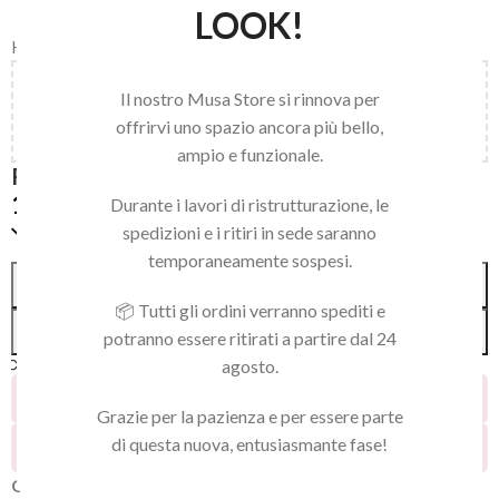
LOOK!
Home
/
LIME BUFFER RICARICHE
Aggiungi
150,00
€
al carrello e ottieni la spedizione
Il nostro Musa Store si rinnova per
gratuita!
offrirvi uno spazio ancora più bello,
ampio e funzionale.
RICAMBIO MEZZALUNA 100 50PZ
12,50
€
Durante i lavori di ristrutturazione, le
Solo 1 pezzi disponibili
spedizioni e i ritiri in sede saranno
temporaneamente sospesi.
Alternative:
AGGIUNGI AL CARRELLO
📦 Tutti gli ordini verranno spediti e
ACQUISTA SUBITO
potranno essere ritirati a partire dal 24
Confronta
Aggiungi alla lista dei desideri
agosto.
15
Persone che guardano questo prodotto ora!
Grazie per la pazienza e per essere parte
di questa nuova, entusiasmante fase!
28
Prodotti venduti negli ultimi 2 giorni
Grana 100