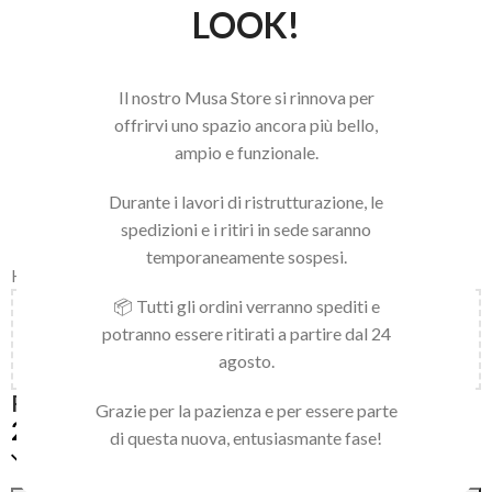
LOOK!
Il nostro Musa Store si rinnova per
offrirvi uno spazio ancora più bello,
ampio e funzionale.
Durante i lavori di ristrutturazione, le
spedizioni e i ritiri in sede saranno
temporaneamente sospesi.
Home
/
LINEA NAILS
/
NAIL ART E ACCESSORI
/
ART DECOR
📦 Tutti gli ordini verranno spediti e
Aggiungi
150,00
€
al carrello e ottieni la spedizione
potranno essere ritirati a partire dal 24
gratuita!
agosto.
ROSE GOLD LEAF
Grazie per la pazienza e per essere parte
2,50
€
di questa nuova, entusiasmante fase!
Solo 1 pezzi disponibili