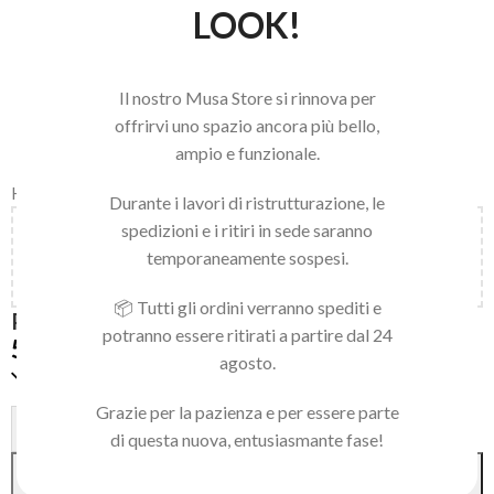
LOOK!
Il nostro Musa Store si rinnova per
offrirvi uno spazio ancora più bello,
ampio e funzionale.
Home
/
LINEA NAILS
/
NAIL ART E ACCESSORI
/
ART DECOR
Durante i lavori di ristrutturazione, le
spedizioni e i ritiri in sede saranno
Aggiungi
150,00
€
al carrello e ottieni la spedizione
temporaneamente sospesi.
gratuita!
📦 Tutti gli ordini verranno spediti e
POLVERE SAND
potranno essere ritirati a partire dal 24
5,90
€
agosto.
Disponibile
Grazie per la pazienza e per essere parte
Alternative:
-
+
di questa nuova, entusiasmante fase!
AGGIUNGI AL CARRELLO