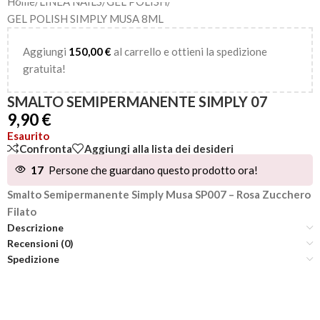
Home
/
LINEA NAILS
/
GEL POLISH
/
GEL POLISH SIMPLY MUSA 8ML
Aggiungi
150,00
€
al carrello e ottieni la spedizione
gratuita!
SMALTO SEMIPERMANENTE SIMPLY 07
9,90
€
Esaurito
Confronta
Aggiungi alla lista dei desideri
17
Persone che guardano questo prodotto ora!
Smalto Semipermanente Simply Musa SP007 – Rosa Zucchero
Filato
Descrizione
Recensioni (0)
Spedizione