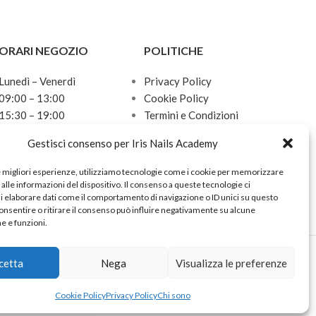
ORARI NEGOZIO
POLITICHE
Lunedì – Venerdì
Privacy Policy
09:00 – 13:00
Cookie Policy
15:30 – 19:00
Termini e Condizioni
Sabato
Politica sulle spedizioni
Gestisci consenso per Iris Nails Academy
10:00 – 13:00
Domenica
e migliori esperienze, utilizziamo tecnologie come i cookie per memorizzare
Chiuso
alle informazioni del dispositivo. Il consenso a queste tecnologie ci
i elaborare dati come il comportamento di navigazione o ID unici su questo
onsentire o ritirare il consenso può influire negativamente su alcune
he e funzioni.
cetta
Nega
Visualizza le preferenze
Cookie Policy
Privacy Policy
Chi sono