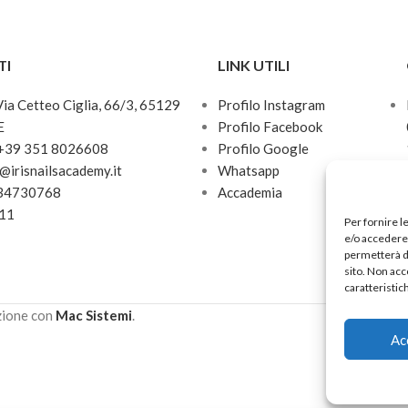
TI
LINK UTILI
 Via Cetteo Ciglia, 66/3, 65129
Profilo Instagram
E
Profilo Facebook
 +39 351 8026608
Profilo Google
o@irisnailsacademy.it
Whatsapp
034730768
Accademia
811
Per fornire l
e/o accedere 
permetterà d
sito. Non acc
caratteristic
zione con
Mac Sistemi
.
Ac