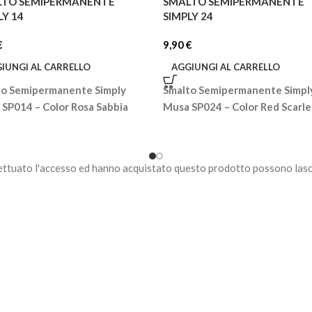
LTO SEMIPERMANENTE
SMALTO SEMIPERMANENTE
LY 14
SIMPLY 24
€
9,90
€
IUNGI AL CARRELLO
AGGIUNGI AL CARRELLO
to Semipermanente Simply
Smalto Semipermanente Simpl
SP014 – Color Rosa Sabbia
Musa SP024 – Color Red Scarle
ettuato l'accesso ed hanno acquistato questo prodotto possono lasc