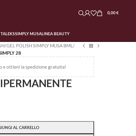
0,00
€
STALEKS
SIMPLY MUSA
LINEA BEAUTY
SH
/
GEL POLISH SIMPLY MUSA 8ML
/
IMPLY 28
o e ottieni la spedizione gratuita!
MIPERMANENTE
IUNGI AL CARRELLO