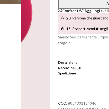
A
Confronta
Aggiungi alla l
L
20
Persone che guardano 
15
Prodotti venduti negli 
Smalto Semipermanente Simply 
fragola
Descrizione
Recensioni (0)
Spedizione
COD:
8054301184046