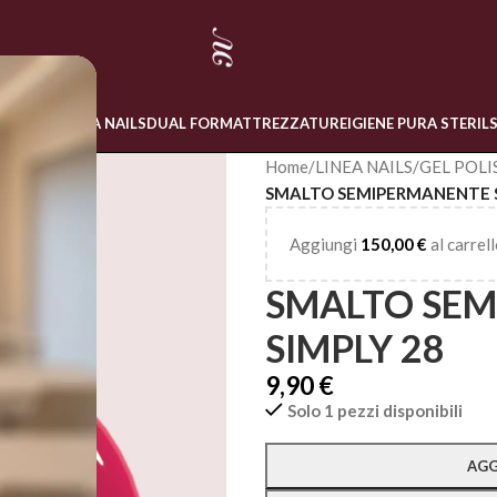
 ONLINE
LINEA NAILS
DUAL FORM
ATTREZZATURE
IGIENE PURA STERIL
Home
/
LINEA NAILS
/
GEL POLI
SMALTO SEMIPERMANENTE S
Aggiungi
150,00
€
al carrell
SMALTO SE
SIMPLY 28
9,90
€
Solo 1 pezzi disponibili
Alternative:
AGG