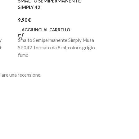
SMALTO SEMIPERMANENTE
SMALTO SEMIP
SIMPLY 42
SIMPLY 45
9,90
€
9,90
€
AGGIUNGI AL CARRELLO
AGGIUNGI AL C
y
Smalto Semipermanente Simply Musa
Smalto Semiperm
t
SP042 formato da 8 ml, colore grigio
SP045 formato da
fumo
salvia
iare una recensione.