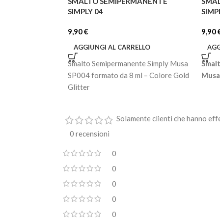
SMALTO SEMIPERMANENTE
SMA
SIMPLY 04
SIMP
9,90
€
9,90
AGGIUNGI AL CARRELLO
AGG
Smalto Semipermanente Simply Musa
Smal
SP004 formato da 8 ml – Colore Gold
Musa 
Glitter
Solamente clienti che hanno eff
0 recensioni
0
0
0
0
0