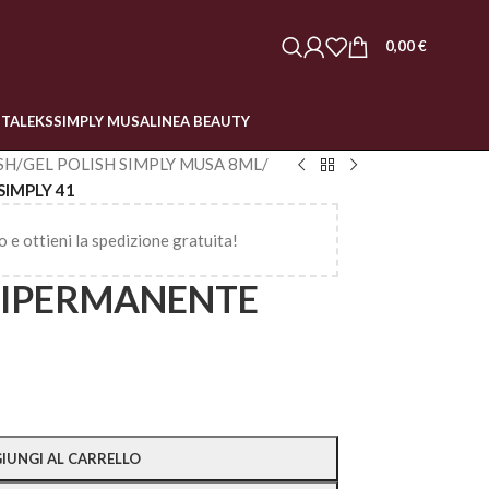
0,00
€
STALEKS
SIMPLY MUSA
LINEA BEAUTY
SH
/
GEL POLISH SIMPLY MUSA 8ML
/
IMPLY 41
o e ottieni la spedizione gratuita!
MIPERMANENTE
IUNGI AL CARRELLO