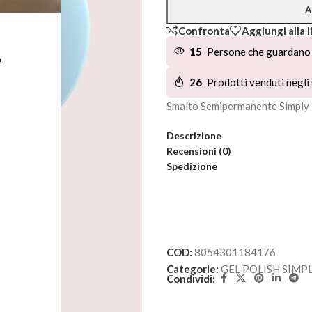
A
Confronta
Aggiungi alla l
L
15
Persone che guardano 
26
Prodotti venduti negli 
Smalto Semipermanente Simply 
Descrizione
Recensioni (0)
Spedizione
COD:
8054301184176
Categorie:
GEL POLISH SIMP
Condividi: