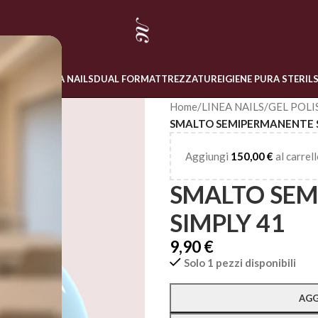
 ONLINE
LINEA NAILS
DUAL FORM
ATTREZZATURE
IGIENE PURA STERIL
Home
/
LINEA NAILS
/
GEL POLI
SMALTO SEMIPERMANENTE S
Aggiungi
150,00
€
al carrell
SMALTO SE
SIMPLY 41
9,90
€
Solo 1 pezzi disponibili
Alternative:
AGG