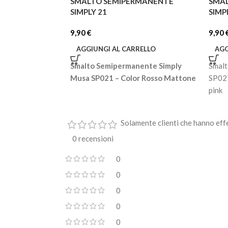
SMALTO SEMIPERMANENTE
SMA
SIMPLY 21
SIMP
9,90
€
9,90
AGGIUNGI AL CARRELLO
AGG
Smalto Semipermanente Simply
Smalt
Musa SP021 – Color Rosso Mattone
SP027
pink
Solamente clienti che hanno eff
0 recensioni
0
0
0
0
0