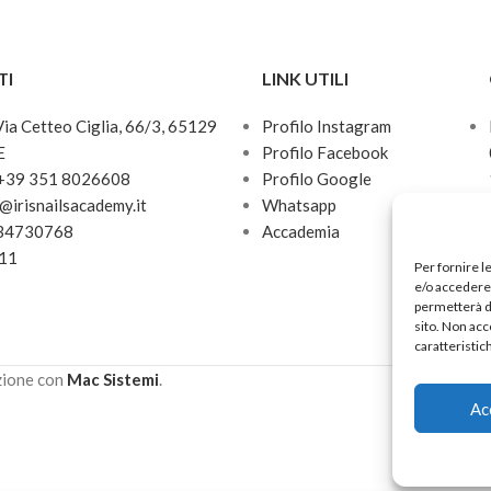
TI
LINK UTILI
 Via Cetteo Ciglia, 66/3, 65129
Profilo Instagram
E
Profilo Facebook
 +39 351 8026608
Profilo Google
o@irisnailsacademy.it
Whatsapp
034730768
Accademia
811
Per fornire l
e/o accedere 
permetterà d
sito. Non acc
caratteristic
zione con
Mac Sistemi
.
Ac