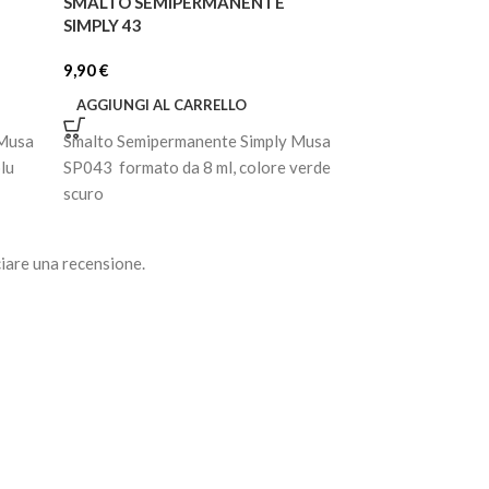
SMALTO SEMIPERMANENTE
SMALTO SEMIP
SIMPLY 43
SIMPLY 48
9,90
€
9,90
€
AGGIUNGI AL CARRELLO
AGGIUNGI AL C
 Musa
Smalto Semipermanente Simply Musa
Smalto Semiperm
lu
SP043 formato da 8 ml, colore verde
SP048 formato da 
scuro
pastello
iare una recensione.