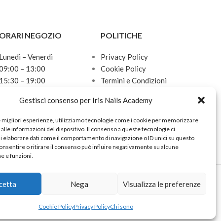
ORARI NEGOZIO
POLITICHE
Lunedì – Venerdì
Privacy Policy
09:00 – 13:00
Cookie Policy
15:30 – 19:00
Termini e Condizioni
Sabato
Politica sulle spedizioni
Gestisci consenso per Iris Nails Academy
10:00 – 13:00
Domenica
e migliori esperienze, utilizziamo tecnologie come i cookie per memorizzare
Chiuso
alle informazioni del dispositivo. Il consenso a queste tecnologie ci
i elaborare dati come il comportamento di navigazione o ID unici su questo
onsentire o ritirare il consenso può influire negativamente su alcune
he e funzioni.
cetta
Nega
Visualizza le preferenze
Cookie Policy
Privacy Policy
Chi sono