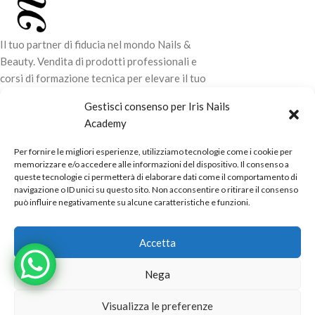
Il tuo partner di fiducia nel mondo Nails &
Beauty. Vendita di prodotti professionali e
corsi di formazione tecnica per elevare il tuo
stile e la tua professionalità.
Gestisci consenso per Iris Nails
Academy
CONTATTI
Per fornire le migliori esperienze, utilizziamo tecnologie come i cookie per
LINK UTILI
memorizzare e/o accedere alle informazioni del dispositivo. Il consenso a
queste tecnologie ci permetterà di elaborare dati come il comportamento di
ORARI NEGOZIO
navigazione o ID unici su questo sito. Non acconsentire o ritirare il consenso
può influire negativamente su alcune caratteristiche e funzioni.
POLITICHE
Powered by
Real.Pro.Web
copyright© 2026 in collaborazione con
Accetta
Mac Sistemi
.
Nega
Visualizza le preferenze
Alternative: