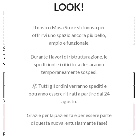
LOOK!
Home
/
STALEKS
/
SPATOLE E SPINGICUTICOLE
Aggiungi
150,00
€
al carrello e ottieni la spedizione
Il nostro Musa Store si rinnova per
gratuita!
offrirvi uno spazio ancora più bello,
ampio e funzionale.
SPINGICUTICOLE GUMMY 10/2 Y
7,50
€
Durante i lavori di ristrutturazione, le
Solo 1 pezzi disponibili
spedizioni e i ritiri in sede saranno
temporaneamente sospesi.
Alternative:
AGGIUNGI AL CARRELLO
📦 Tutti gli ordini verranno spediti e
ACQUISTA SUBITO
potranno essere ritirati a partire dal 24
Confronta
Aggiungi alla lista dei desideri
agosto.
6
Persone che guardano questo prodotto ora!
Grazie per la pazienza e per essere parte
di questa nuova, entusiasmante fase!
8
Prodotti venduti negli ultimi 2 giorni
Recensioni (0)