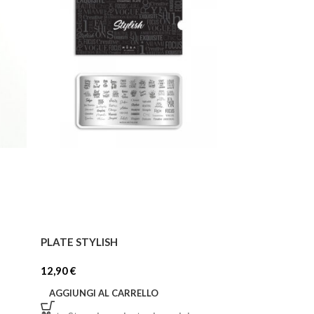
PLATE STYLISH
PLATE MINIMAL
12,90
€
12,90
€
AGGIUNGI AL CARRELLO
AGGIUNGI AL C