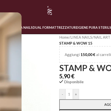
 ONLINE
LINEA NAILS
DUAL FORM
ATTREZZATURE
IGIENE PURA STERIL
Home
/
LINEA NAILS
/
NAIL ART
STAMP & WOW 15
Aggiungi
150,00
€
al carrell
STAMP & W
5,90
€
Disponibile
Alternative:
-
+
AGG