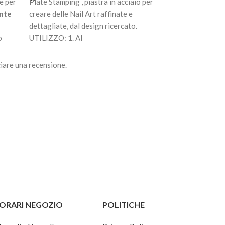
e per
Plate Stamping , piastra in acciaio per
Plate Stamping , p
nte
creare delle Nail Art raffinate e
creare delle Nail 
dettagliate, dal design ricercato.
dettagliate, dal d
o
UTILIZZO: 1. Al
UTILIZZO: 1. Al
iare una recensione.
.
ORARI NEGOZIO
POLITICHE