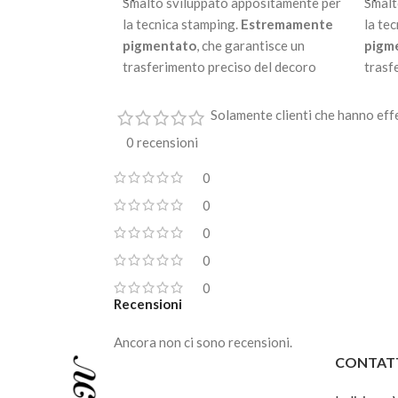
Smalto sviluppato appositamente per
Smalt
la tecnica stamping.
Estremamente
la te
pigmentato
, che garantisce un
pigm
trasferimento preciso del decoro
trasf
dalla piastra.
dalla 
Solamente clienti che hanno eff
Non ha bisogno di essere
Non h
polimerizzato in lampade uv / led.
polim
0 recensioni
Asciuga all’aria in pochi secondi.
Asciug
0
Disponibile in 32 colorazioni.
Dispo
0
0
0
0
Recensioni
Ancora non ci sono recensioni.
CONTAT