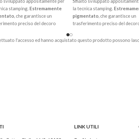
o sviluppato appositamente per
Smalto sviluppato appositament
cnica stamping.
Estremamente
la tecnica stamping.
Estremame
entato
, che garantisce un
pigmentato
, che garantisce un
erimento preciso del decoro
trasferimento preciso del decor
piastra.
dalla piastra.
ettuato l'accesso ed hanno acquistato questo prodotto possono lasc
a bisogno di essere
Non ha bisogno di essere
erizzato in lampade uv / led.
polimerizzato in lampade uv / led
a all’aria in pochi secondi.
Asciuga all’aria in pochi secondi.
nibile in 32 colorazioni.
TI
LINK UTILI