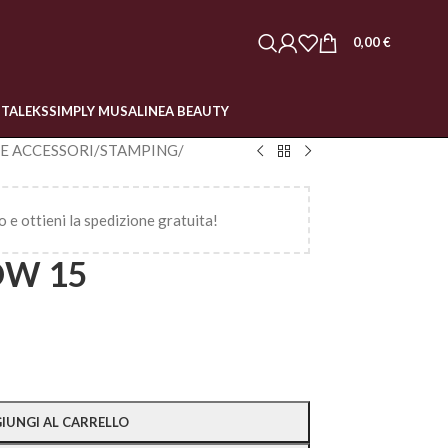
0,00
€
STALEKS
SIMPLY MUSA
LINEA BEAUTY
 E ACCESSORI
/
STAMPING
/
o e ottieni la spedizione gratuita!
OW 15
IUNGI AL CARRELLO