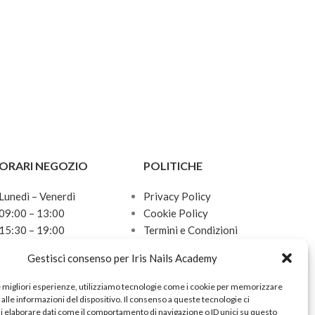
ORARI NEGOZIO
POLITICHE
Lunedì – Venerdì
Privacy Policy
09:00 – 13:00
Cookie Policy
15:30 – 19:00
Termini e Condizioni
Sabato
Politica sulle spedizioni
Gestisci consenso per Iris Nails Academy
10:00 – 13:00
Domenica
e migliori esperienze, utilizziamo tecnologie come i cookie per memorizzare
Chiuso
alle informazioni del dispositivo. Il consenso a queste tecnologie ci
i elaborare dati come il comportamento di navigazione o ID unici su questo