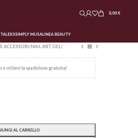
0,00
€
STALEKS
SIMPLY MUSA
LINEA BEAUTY
 E ACCESSORI
/
NAIL ART GEL
/
o e ottieni la spedizione gratuita!
IUNGI AL CARRELLO