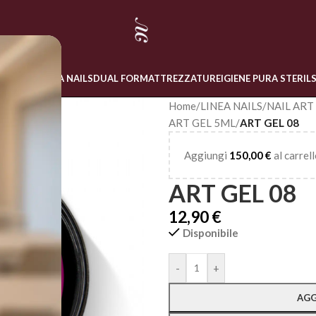
 ONLINE
LINEA NAILS
DUAL FORM
ATTREZZATURE
IGIENE PURA STERIL
Home
/
LINEA NAILS
/
NAIL ART
ART GEL 5ML
/
ART GEL 08
Aggiungi
150,00
€
al carrell
ART GEL 08
12,90
€
Disponibile
Alternative:
-
+
AGG