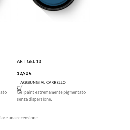
ART GEL 13
ART GEL 18
12,90
€
12,90
€
AGGIUNGI AL CARRELLO
AGGIUNGI AL C
tato
Gel paint estremamente pigmentato
Gel paint estrem
senza dispersione.
senza dispersione
iare una recensione.