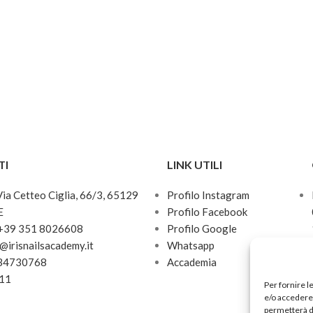
TI
LINK UTILI
 Via Cetteo Ciglia, 66/3, 65129
Profilo Instagram
E
Profilo Facebook
 +39 351 8026608
Profilo Google
o@irisnailsacademy.it
Whatsapp
034730768
Accademia
811
Per fornire l
e/o accedere 
permetterà d