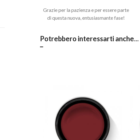
Acquista il pacchetto e risparmia
Grazie per la pazienza e per essere parte
di questa nuova, entusiasmante fase!
Potrebbero interessarti anche...