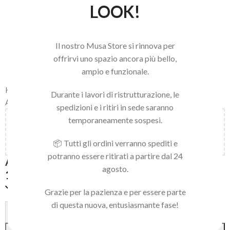
LOOK!
Il nostro Musa Store si rinnova per
offrirvi uno spazio ancora più bello,
ampio e funzionale.
Home
/
LINEA NAILS
/
NAIL ART E ACCESSORI
/
NAIL ART GEL
/
Durante i lavori di ristrutturazione, le
ART GEL 5ML
spedizioni e i ritiri in sede saranno
temporaneamente sospesi.
Aggiungi
150,00
€
al carrello e ottieni la spedizione
gratuita!
📦 Tutti gli ordini verranno spediti e
potranno essere ritirati a partire dal 24
ART GEL 19
agosto.
12,90
€
Disponibile
Grazie per la pazienza e per essere parte
di questa nuova, entusiasmante fase!
Alternative:
-
+