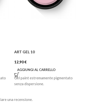
ART GEL 10
ART GEL 14
12,90
€
12,90
€
AGGIUNGI AL CARRELLO
AGGIUNGI AL C
tato
Gel paint estremamente pigmentato
Gel paint estrem
senza dispersione.
senza dispersione
iare una recensione.