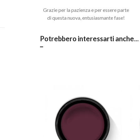
Acquista il pacchetto e risparmia
Grazie per la pazienza e per essere parte
di questa nuova, entusiasmante fase!
Potrebbero interessarti anche...