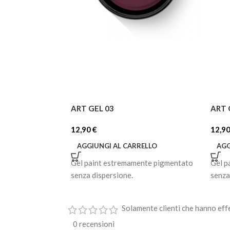
ART GEL 03
ART 
12,90
€
12,9
AGGIUNGI AL CARRELLO
AGG
Gel paint estremamente pigmentato
Gel p
senza dispersione.
senza
Solamente clienti che hanno eff
0 recensioni