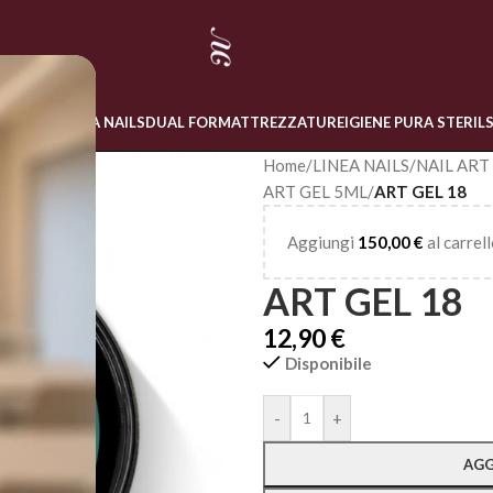
 ONLINE
LINEA NAILS
DUAL FORM
ATTREZZATURE
IGIENE PURA STERIL
Home
/
LINEA NAILS
/
NAIL ART
ART GEL 5ML
/
ART GEL 18
Aggiungi
150,00
€
al carrell
ART GEL 18
12,90
€
Disponibile
Alternative:
-
+
AGG