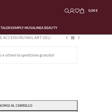
0,00
€
STALEKS
SIMPLY MUSA
LINEA BEAUTY
 E ACCESSORI
/
NAIL ART GEL
/
o e ottieni la spedizione gratuita!
IUNGI AL CARRELLO