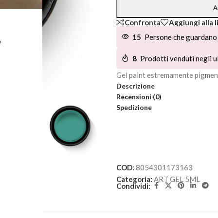
A
Confronta
Aggiungi alla l
L
15
Persone che guardano 
8
Prodotti venduti negli ul
Gel paint estremamente pigment
Descrizione
Recensioni (0)
Spedizione
COD:
8054301173163
Categoria:
ART GEL 5ML
Condividi: