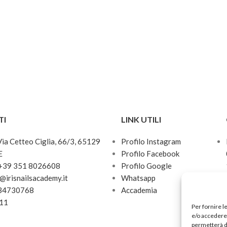
TI
LINK UTILI
 Via Cetteo Ciglia, 66/3, 65129
Profilo Instagram
E
Profilo Facebook
 +39 351 8026608
Profilo Google
o@irisnailsacademy.it
Whatsapp
034730768
Accademia
811
Per fornire l
e/o accedere 
permetterà d