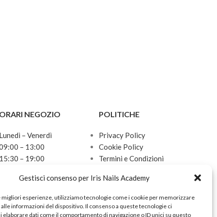
ORARI NEGOZIO
POLITICHE
Lunedì – Venerdì
Privacy Policy
09:00 – 13:00
Cookie Policy
15:30 – 19:00
Termini e Condizioni
Sabato
Politica sulle spedizioni
Gestisci consenso per Iris Nails Academy
10:00 – 13:00
Domenica
e migliori esperienze, utilizziamo tecnologie come i cookie per memorizzare
Chiuso
alle informazioni del dispositivo. Il consenso a queste tecnologie ci
i elaborare dati come il comportamento di navigazione o ID unici su questo