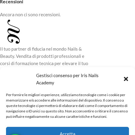
Recensioni
Ancora non ci sono recensioni.
Il tuo partner di fiducia nel mondo Nails &
Beauty. Vendita di prodotti professionali e
corsi di formazione tecnica per elevare il tuo
stile e la tua professionalità.
Gestisci consenso per Iris Nails
Academy
CONTATTI
Per fornire le migliori esperienze, utilizziamo tecnologie come i cookie per
LINK UTILI
memorizzare e/o accedere alle informazioni del dispositivo. Il consenso a
queste tecnologie ci permetterà di elaborare dati come il comportamento di
ORARI NEGOZIO
navigazione o ID unici su questo sito. Non acconsentire o ritirare il consenso
può influire negativamente su alcune caratteristiche e funzioni.
POLITICHE
Powered by
Real.Pro.Web
copyright© 2026 in collaborazione con
Accetta