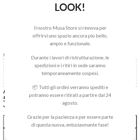
LOOK!
Il nostro Musa Store si rinnova per
offrirvi uno spazio ancora più bello,
ampio e funzionale.
Home
/
LINEA NAILS
/
NAIL ART E ACCESSORI
/
ART DECOR
Durante i lavori di ristrutturazione, le
spedizioni e i ritiri in sede saranno
Aggiungi
150,00
€
al carrello e ottieni la spedizione
temporaneamente sospesi.
gratuita!
📦 Tutti gli ordini verranno spediti e
AURORA PIGMENT 256 GREEN YELLOW
potranno essere ritirati a partire dal 24
5,90
€
agosto.
Solo 1 pezzi disponibili
Grazie per la pazienza e per essere parte
Alternative:
AGGIUNGI AL CARRELLO
di questa nuova, entusiasmante fase!
ACQUISTA SUBITO