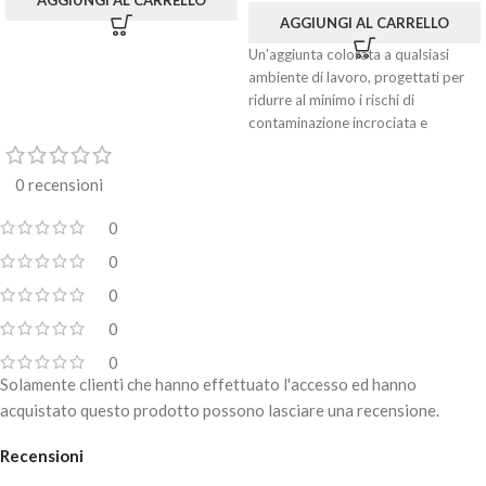
AGGIUNGI AL CARRELLO
AGGIUNGI AL CARRELLO
Un'aggiunta colorata a qualsiasi
ambiente di lavoro, progettati per
ridurre al minimo i rischi di
contaminazione incrociata e
proteggere da virus, funghi e batteri.
Guanti in nitrile di alta qualità, di
0 recensioni
grado medico, senza polvere,
utilizzabili in diversi contesti per una
0
protezione efficace contro la
0
contaminazione incrociata.
0
Presentano un polsino bordato e
punte delle dita microruvidate per
0
garantire una presa ottimale.
0
Solamente clienti che hanno effettuato l'accesso ed hanno
acquistato questo prodotto possono lasciare una recensione.
Recensioni