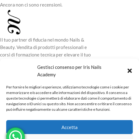
Ancora non ci sono recensioni.
Il tuo partner di fiducia nel mondo Nails &
Beauty. Vendita di prodotti professionali e
corsi di formazione tecnica per elevare il tuo
stile e la tua professionalità.
Gestisci consenso per Iris Nails
Academy
CONTATTI
Per fornire le migliori esperienze, utilizziamo tecnologie come i cookie per
LINK UTILI
memorizzare e/o accedere alle informazioni del dispositivo. Il consenso a
queste tecnologie ci permetterà di elaborare dati come il comportamento di
ORARI NEGOZIO
navigazione o ID unici su questo sito. Non acconsentire o ritirare il consenso
può influire negativamente su alcune caratteristiche e funzioni.
POLITICHE
Powered by
Real.Pro.Web
copyright© 2026 in collaborazione con
Accetta
Mac Sistemi
.