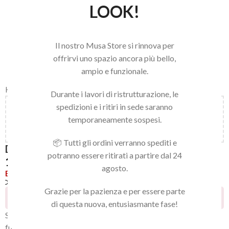
LOOK!
Il nostro Musa Store si rinnova per
offrirvi uno spazio ancora più bello,
ampio e funzionale.
Home
/
IGIENE PURA STERIL
Durante i lavori di ristrutturazione, le
spedizioni e i ritiri in sede saranno
Aggiungi
150,00
€
al carrello e ottieni la spedizione
temporaneamente sospesi.
gratuita!
📦 Tutti gli ordini verranno spediti e
DECONTAMIN SPRAY
potranno essere ritirati a partire dal 24
12,90
€
agosto.
Esaurito
Confronta
Aggiungi alla lista dei desideri
Grazie per la pazienza e per essere parte
24
Persone che guardano questo prodotto ora!
di questa nuova, entusiasmante fase!
Spray disinfettante per oggetti e superfici. Battericida e
fungicida.