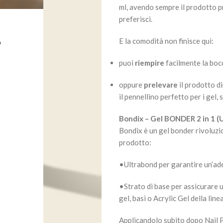
ml, avendo sempre il prodotto p
preferisci.
L
E la comodità non finisce qui:
puoi
riempire
facilmente la boc
oppure
prelevare
il prodotto d
il pennellino perfetto per i gel,
Bondix – Gel BONDER 2 in 1 (
Bondix è un gel bonder rivoluzio
prodotto:
•Ultrabond per garantire un’ade
•Strato di base per assicurare 
gel, basi o Acrylic Gel della lin
Applicandolo subito dopo Nail P