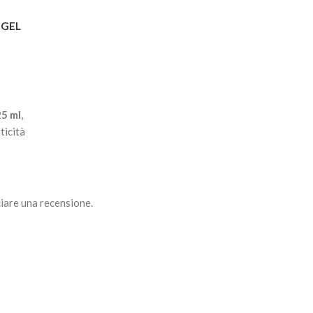
 GEL
25 ml
,
ticità
tuare
tta
iare una recensione.
to
ità
etta