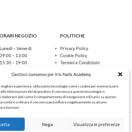
l
fetto
nulla
ORARI NEGOZIO
POLITICHE
 di
ce e
Lunedì – Venerdì
Privacy Policy
09:00 – 13:00
Cookie Policy
15:30 – 19:00
Termini e Condizioni
Sabato
Politica sulle spedizioni
ativa
Gestisci consenso per Iris Nails Academy
10:00 – 13:00
Domenica
e
e migliori esperienze, utilizziamo tecnologie come i cookie per memorizzare
Chiuso
alle informazioni del dispositivo. Il consenso a queste tecnologie ci
ideale
i elaborare dati come il comportamento di navigazione o ID unici su questo
onsentire o ritirare il consenso può influire negativamente su alcune
he e funzioni.
 alla
cetta
Nega
Visualizza le preferenze
e,