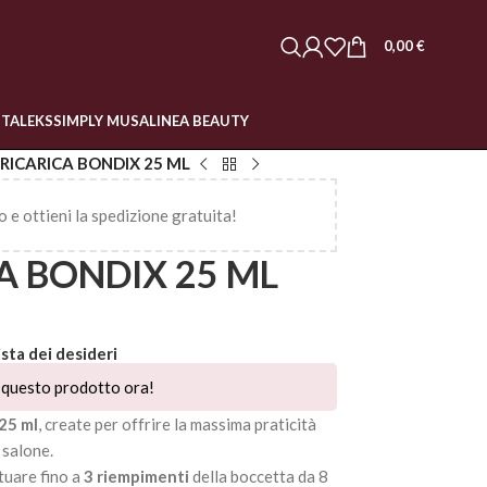
0,00
€
STALEKS
SIMPLY MUSA
LINEA BEAUTY
RICARICA BONDIX 25 ML
o e ottieni la spedizione gratuita!
A BONDIX 25 ML
ista dei desideri
questo prodotto ora!
 25 ml
, create per offrire la massima praticità
n salone.
tuare fino a
3 riempimenti
della boccetta da 8