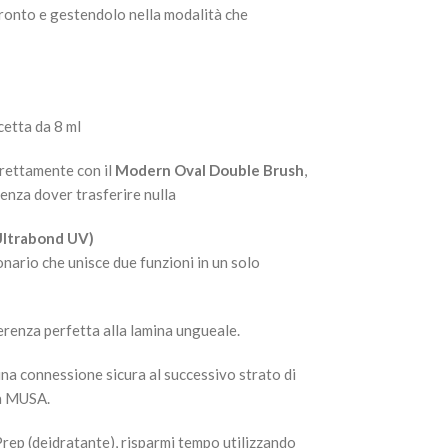
ronto e gestendolo nella modalità che
cetta da 8 ml
irettamente con il
Modern Oval Double Brush
,
 senza dover trasferire nulla
Ultrabond UV)
nario che unisce due funzioni in un solo
renza perfetta alla lamina ungueale.
una connessione sicura al successivo strato di
ea MUSA.
rep (deidratante), risparmi tempo utilizzando