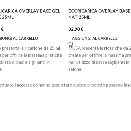
ICARICA OVERLAY BASE GEL
ECORICARICA OVERLAY BASE
 25ML
NAT 25ML
0
€
32,90
€
IUNGI AL CARRELLO
AGGIUNGI AL CARRELLO
presenta le
ricariche da 25 ml
,
MUSA presenta le
ricariche da 
e per offrire la massima praticità
create per offrire la massima pra
tilizzo di basi e sigillanti in
nell’utilizzo di basi e sigillanti in
e.
salone.
na sola ricarica puoi effettuare
Con una sola ricarica puoi effet
a
3 riempimenti
della boccetta
fino a
3 riempimenti
della bocce
ettuato l'accesso ed hanno acquistato questo prodotto possono lasc
ml, avendo sempre il prodotto
da 8 ml, avendo sempre il prodot
o e gestendolo nella modalità
pronto e gestendolo nella modal
eferisci.
che preferisci.
omodità non finisce qui:
E la comodità non finisce qui:
riempire
facilmente la boccetta
puoi
riempire
facilmente la bocc
ml
da 8 ml