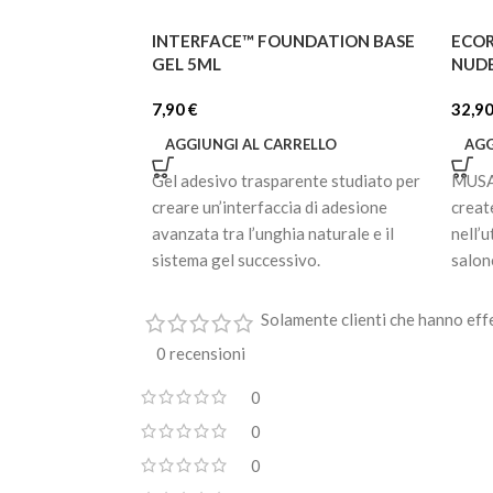
INTERFACE™ FOUNDATION BASE
ECOR
GEL 5ML
NUDE
7,90
€
32,9
AGGIUNGI AL CARRELLO
AGG
Gel adesivo trasparente studiato per
MUSA 
creare un’interfaccia di adesione
creat
avanzata tra l’unghia naturale e il
nell’u
sistema gel successivo.
salon
Con u
La sua formula è progettata per
fino 
Solamente clienti che hanno eff
essere applicata in uno strato sottile,
da 8 
migliorando l’adesione dei gel
0 recensioni
pront
costruttori e contribuendo a
che pr
0
prevenire sollevamenti e problemi di
tenuta.
E la c
0
0
Ideale come base di ancoraggio sotto
puoi
builder gel, acrylic gel e hard gel.
da 8 