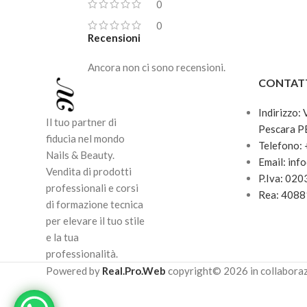
0
Utilizzare esclusivamente come
oppu
0
Recensioni
strato sottile di adesione sotto i
diret
sistemi gel.
Doub
Ancora non ci sono recensioni.
per i 
PER USO PROFESSIONALE
CONTAT
Le ri
Indirizzo:
lavor
Il tuo partner di
Pescara P
orga
fiducia nel mondo
Telefono:
esige
Nails & Beauty.
Email: inf
Overl
Vendita di prodotti
P.Iva: 02
proge
professionali e corsi
Rea: 408
delic
di formazione tecnica
natur
per elevare il tuo stile
tra pr
e la tua
professionalità.
Grazie
Powered by
Real.Pro.Web
copyright© 2026 in collabora
formu
estre
anche 