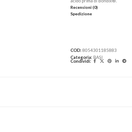
acido prima di Bondix®️.
Recensioni (0)
Spedizione
COD:
8054301185883
Categoria:
BASI
Condividi: