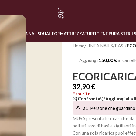
 ONLINE
LINEA NAILS
DUAL FORM
ATTREZZATURE
IGIENE PURA STERIL
Home
/
LINEA NAILS
/
BASI
/
ECO
Aggiungi
150,00
€
al carrell
ECORICARIC
32,90
€
Esaurito
Confronta
Aggiungi alla l
21
Persone che guardano 
MUSA presenta le
ricariche da
nell’utilizzo di basi e sigillanti i
Con una sola ricarica puoi effet