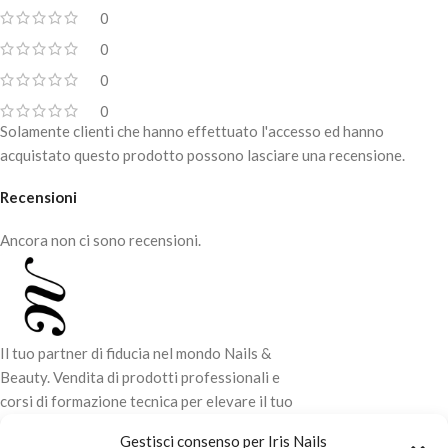
prevenire sollevamenti e problemi
0
di tenuta.
E la comodità non finisce qui:
0
Ideale come base di ancoraggio
puoi
riempire
facilmente la
sotto builder gel, acrylic gel e hard
boccetta da 8 ml
0
gel.
oppure
prelevare
il prodotto
0
Solamente clienti che hanno effettuato l'accesso ed hanno
Utilizzare esclusivamente come
direttamente con il
Modern Oval
strato sottile di adesione sotto i
Double Brush
, il pennellino
acquistato questo prodotto possono lasciare una recensione.
sistemi gel.
perfetto per i gel, senza dover
trasferire nulla
Recensioni
PER USO PROFESSIONALE
Le ricariche MUSA ti permettono di
Ancora non ci sono recensioni.
lavorare in modo
semplice, veloce
e organizzato
, adattandosi alle
esigenze di ogni professionista.
Overlay X®️base è la base
innovativa progettata per rinforzare
Il tuo partner di fiducia nel mondo Nails &
delicatamente la lamina ungueale
Beauty. Vendita di prodotti professionali e
naturale, offrendo un equilibrio
corsi di formazione tecnica per elevare il tuo
ideale tra protezione e flessibilità.
stile e la tua professionalità.
Grazie alla sua viscosità media e alla
Gestisci consenso per Iris Nails