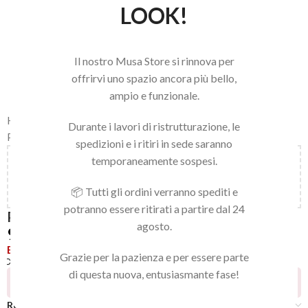
LOOK!
Il nostro Musa Store si rinnova per
offrirvi uno spazio ancora più bello,
ampio e funzionale.
Home
/
LINEA NAILS
/
PUNTE FRESA E STRUMENTI
/
Durante i lavori di ristrutturazione, le
PUNTE PER FRESA
spedizioni e i ritiri in sede saranno
temporaneamente sospesi.
Aggiungi
150,00
€
al carrello e ottieni la spedizione
gratuita!
📦 Tutti gli ordini verranno spediti e
potranno essere ritirati a partire dal 24
PUNTA CERAMICA BLU
agosto.
9,90
€
Esaurito
Grazie per la pazienza e per essere parte
Confronta
Aggiungi alla lista dei desideri
di questa nuova, entusiasmante fase!
25
Persone che guardano questo prodotto ora!
Recensioni (0)