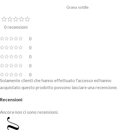
Grana sottile
La punta a forma di cono permette
di modellare con precisione la
0 recensioni
forma delle unghie, rimuovere il
materiale in eccesso, per definire la
0
forma.
0
E' ideale per lo smontaggio di gel e
acylic gel
0
Attacco universale adatta a tutte le
0
tipologie di fresa
0
Sterilizzabile
Solamente clienti che hanno effettuato l'accesso ed hanno
acquistato questo prodotto possono lasciare una recensione.
Per uso professionale.
Recensioni
Ancora non ci sono recensioni.