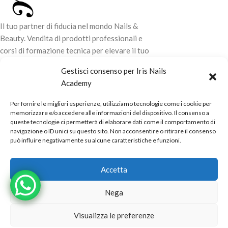
Il tuo partner di fiducia nel mondo Nails &
Beauty. Vendita di prodotti professionali e
corsi di formazione tecnica per elevare il tuo
stile e la tua professionalità.
Gestisci consenso per Iris Nails
Academy
CONTATTI
Per fornire le migliori esperienze, utilizziamo tecnologie come i cookie per
LINK UTILI
memorizzare e/o accedere alle informazioni del dispositivo. Il consenso a
queste tecnologie ci permetterà di elaborare dati come il comportamento di
ORARI NEGOZIO
navigazione o ID unici su questo sito. Non acconsentire o ritirare il consenso
può influire negativamente su alcune caratteristiche e funzioni.
POLITICHE
Powered by
Real.Pro.Web
copyright© 2026 in collaborazione con
Accetta
Mac Sistemi
.
Nega
Visualizza le preferenze