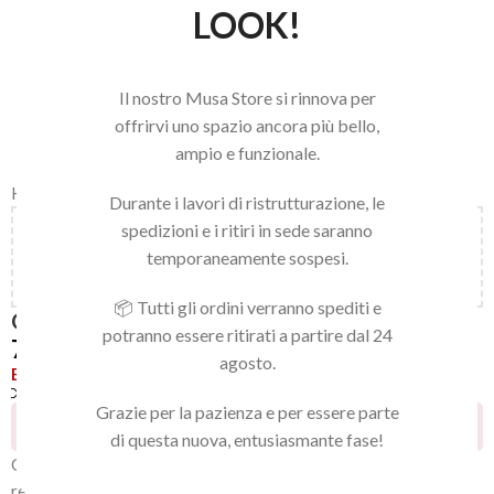
LOOK!
Il nostro Musa Store si rinnova per
offrirvi uno spazio ancora più bello,
ampio e funzionale.
Home
/
LINEA NAILS
/
GEL POLISH
/
GEL POLISH
Durante i lavori di ristrutturazione, le
spedizioni e i ritiri in sede saranno
Aggiungi
150,00
€
al carrello e ottieni la spedizione
temporaneamente sospesi.
gratuita!
📦 Tutti gli ordini verranno spediti e
GEL POLISH 139
potranno essere ritirati a partire dal 24
7,92
€
agosto.
Esaurito
Confronta
Aggiungi alla lista dei desideri
Grazie per la pazienza e per essere parte
6
Persone che guardano questo prodotto ora!
di questa nuova, entusiasmante fase!
Gel polish 139 della collezione
HAPPY, di media viscosità
che
rende facile e veloce l’applicazione, garantendo una perfetta