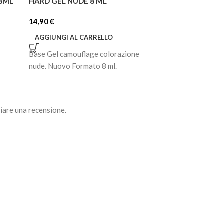
 8ML
HARD GEL NUDE 8 ML
ECORICARICA H
25ML
14,90
€
39,90
€
AGGIUNGI AL CARRELLO
AGGIUNGI AL C
Base Gel camouflage colorazione
Ecoricarica del Ge
nude. Nuovo Formato 8 ml.
Base Nude, forma
iare una recensione.