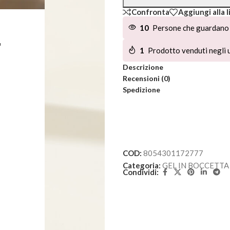
Confronta
Aggiungi alla l
10
Persone che guardano 
L
1
Prodotto venduti negli u
Descrizione
Recensioni (0)
Spedizione
COD:
8054301172777
Categoria:
GEL IN BOCCETTA
Condividi: