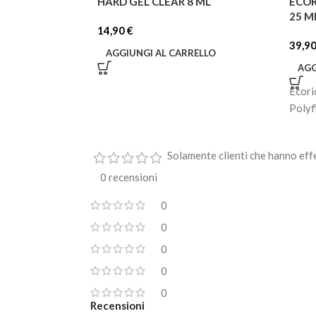
HARD GEL CLEAR 8 ML
ECOR
25 M
14,90
€
39,9
AGGIUNGI AL CARRELLO
AGG
Ecoric
Polyf
Solamente clienti che hanno eff
0 recensioni
0
0
0
0
0
Recensioni