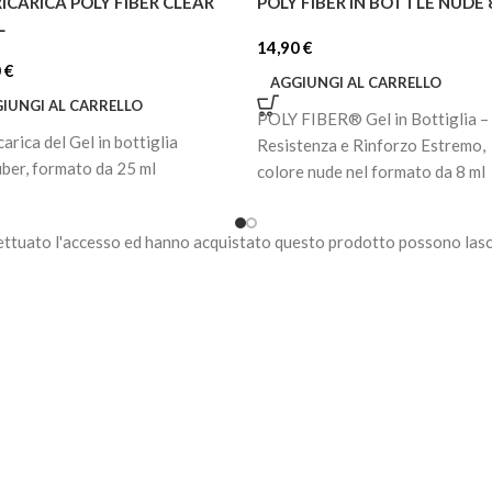
ICARICA POLY FIBER CLEAR
POLY FIBER IN BOTTLE NUDE
L
14,90
€
0
€
AGGIUNGI AL CARRELLO
IUNGI AL CARRELLO
POLY FIBER®️ Gel in Bottiglia –
arica del Gel in bottiglia
Resistenza e Rinforzo Estremo,
iber, formato da 25 ml
colore nude nel formato da 8 ml
ettuato l'accesso ed hanno acquistato questo prodotto possono lasc