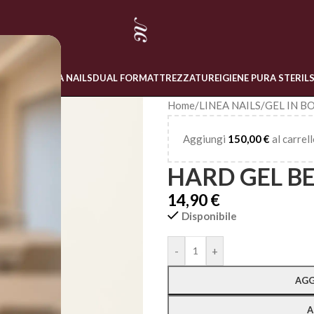
 ONLINE
LINEA NAILS
DUAL FORM
ATTREZZATURE
IGIENE PURA STERIL
Home
/
LINEA NAILS
/
GEL IN B
Aggiungi
150,00
€
al carrell
HARD GEL BE
14,90
€
Disponibile
Alternative:
-
+
AGG
A