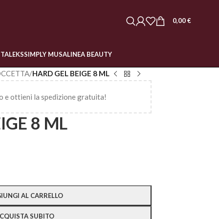
0,00
€
STALEKS
SIMPLY MUSA
LINEA BEAUTY
OCCETTA
/
HARD GEL BEIGE 8 ML
o e ottieni la spedizione gratuita!
IGE 8 ML
IUNGI AL CARRELLO
CQUISTA SUBITO