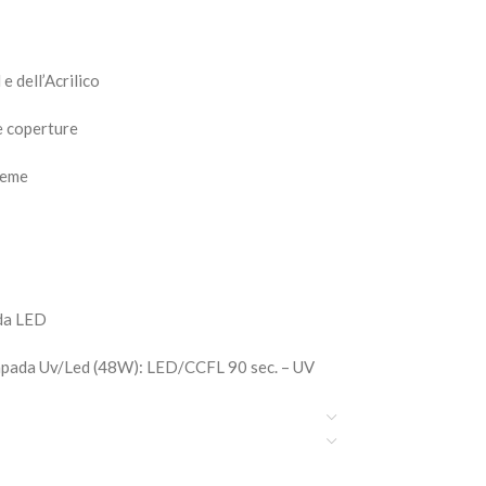
e dell’Acrilico
 e coperture
reme
ada LED
ampada Uv/Led (48W): LED/CCFL 90 sec. – UV