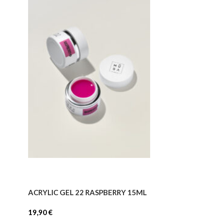
ACRYLIC GEL 22 RASPBERRY 15ML
ACRYLIC GEL 2
PINK 15ML
19,90
€