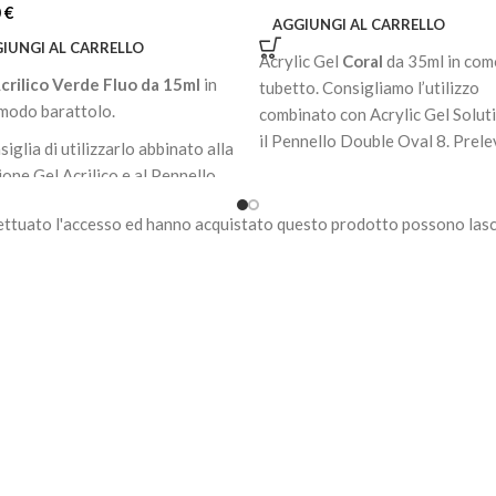
0
€
AGGIUNGI AL CARRELLO
IUNGI AL CARRELLO
Acrylic Gel
Coral
da 35ml in co
crilico Verde Fluo da 15ml
in
tubetto. Consigliamo l’utilizzo
modo barattolo.
combinato con Acrylic Gel Solut
il Pennello Double Oval 8. Prel
siglia di utilizzarlo abbinato alla
con la spatolina la giusta quanti
ione Gel Acrilico e al Pennello
tubetto e depositarlo sull’unghia
o Ovale 8.
Modellare il prodotto solo dopo
ettuato l'accesso ed hanno acquistato questo prodotto possono lasc
vare la giusta quantità dal
bagnato il pennello nell’Acrylic
to con la spatola e depositarla
Solution.
nghia.
CARATTERISTICHE:
lare il prodotto solo dopo aver
Unisce le caratteristiche del Gel
to il pennello nella Soluzione
dell'Acrilico
ca.
Adatto per ricostruzione, refill e
coperture
Lunghezza: corte, medie ed est
TTERISTICHE:
Viscosità: altissima