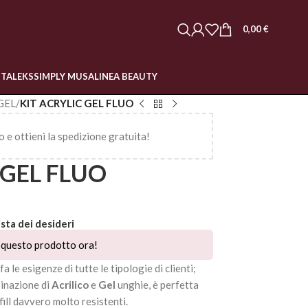
0,00
€
STALEKS
SIMPLY MUSA
LINEA BEAUTY
GEL
/
KIT ACRYLIC GEL FLUO
o e ottieni la spedizione gratuita!
 GEL FLUO
ista dei desideri
questo prodotto ora!
 le esigenze di tutte le tipologie di clienti;
binazione di
Acrilico
e
Gel
unghie, è perfetta
fill davvero molto resistenti.