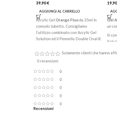
39,90
€
19,9
AGGIUNGI AL CARRELLO
AGG
Acrylic Gel
Orange Fluo
da 35ml in
Gel A
comodo tubetto. Consigliamo
un co
l’utilizzo combinato con Acrylic Gel
Si con
Solution ed il Pennello Double Oval 8.
Soluz
Prelevare con la spatolina la giusta
Doppi
quantità dal tubetto e depositarlo
Solamente clienti che hanno eff
Prele
sull’unghia. Modellare il prodotto
0 recensioni
tubet
solo dopo aver bagnato il pennello
sull'u
nell’Acrylic Solution.
0
Model
CARATTERISTICHE:
0
bagna
0
Unisce le caratteristiche del Gel e
Acrili
dell'Acrilico
0
Adatto per ricostruzione, refill e
0
coperture
CARA
Recensioni
Lunghezza: corte, medie ed estreme