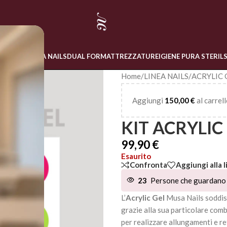
 ONLINE
LINEA NAILS
DUAL FORM
ATTREZZATURE
IGIENE PURA STERIL
Home
/
LINEA NAILS
/
ACRYLIC 
Aggiungi
150,00
€
al carrell
KIT ACRYLIC
99,90
€
Esaurito
Confronta
Aggiungi alla l
23
Persone che guardano 
L’
Acrylic Gel
Musa Nails soddisfa
grazie alla sua particolare com
per realizzare allungamenti e re