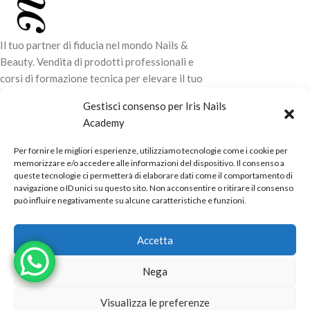
Il tuo partner di fiducia nel mondo Nails &
Beauty. Vendita di prodotti professionali e
corsi di formazione tecnica per elevare il tuo
stile e la tua professionalità.
Gestisci consenso per Iris Nails
Academy
CONTATTI
Per fornire le migliori esperienze, utilizziamo tecnologie come i cookie per
LINK UTILI
memorizzare e/o accedere alle informazioni del dispositivo. Il consenso a
queste tecnologie ci permetterà di elaborare dati come il comportamento di
ORARI NEGOZIO
navigazione o ID unici su questo sito. Non acconsentire o ritirare il consenso
può influire negativamente su alcune caratteristiche e funzioni.
POLITICHE
Powered by
Real.Pro.Web
copyright© 2026 in collaborazione con
Accetta
Mac Sistemi
.
Nega
Visualizza le preferenze