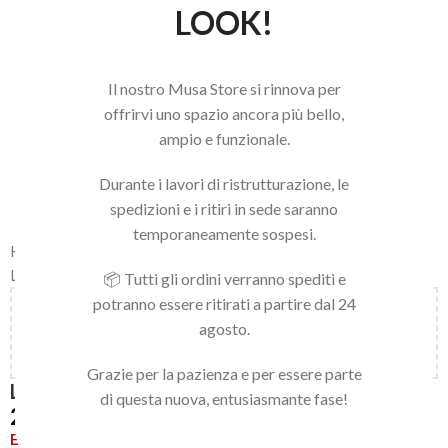
LOOK!
Il nostro Musa Store si rinnova per
offrirvi uno spazio ancora più bello,
ampio e funzionale.
Durante i lavori di ristrutturazione, le
spedizioni e i ritiri in sede saranno
temporaneamente sospesi.
Home
/
LINEA NAILS
/
PUNTE FRESA E STRUMENTI
/
LIME E BUFFER
📦 Tutti gli ordini verranno spediti e
potranno essere ritirati a partire dal 24
Aggiungi
150,00
€
al carrello e ottieni la spedizione
agosto.
gratuita!
Grazie per la pazienza e per essere parte
LIMA BUFFER 180/180
di questa nuova, entusiasmante fase!
2,00
€
Esaurito