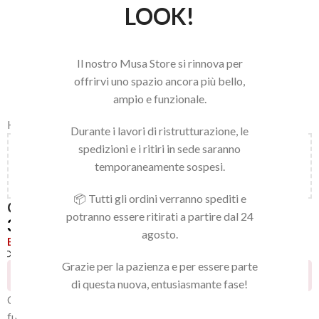
LOOK!
Il nostro Musa Store si rinnova per
offrirvi uno spazio ancora più bello,
ampio e funzionale.
Home
/
LINEA BEAUTY
/
BAVA DI LUMACA
Durante i lavori di ristrutturazione, le
spedizioni e i ritiri in sede saranno
Aggiungi
150,00
€
al carrello e ottieni la spedizione
temporaneamente sospesi.
gratuita!
📦 Tutti gli ordini verranno spediti e
CONCENTRATO PURO BAVA DI LUMACA
potranno essere ritirati a partire dal 24
39,90
€
agosto.
Esaurito
Confronta
Aggiungi alla lista dei desideri
Grazie per la pazienza e per essere parte
16
Persone che guardano questo prodotto ora!
di questa nuova, entusiasmante fase!
Concentrato Puro 90% di bava di lumaca, ricco di principi attivi
funzionali per tutte le età e tipi di pelle: secca, grassa e mista.