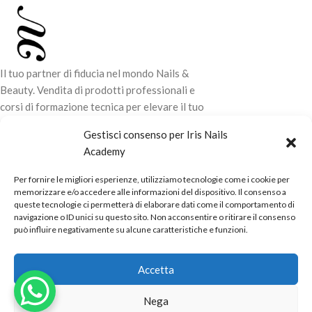
Il tuo partner di fiducia nel mondo Nails &
Beauty. Vendita di prodotti professionali e
corsi di formazione tecnica per elevare il tuo
stile e la tua professionalità.
Gestisci consenso per Iris Nails
Academy
CONTATTI
Per fornire le migliori esperienze, utilizziamo tecnologie come i cookie per
LINK UTILI
memorizzare e/o accedere alle informazioni del dispositivo. Il consenso a
queste tecnologie ci permetterà di elaborare dati come il comportamento di
ORARI NEGOZIO
navigazione o ID unici su questo sito. Non acconsentire o ritirare il consenso
può influire negativamente su alcune caratteristiche e funzioni.
POLITICHE
Powered by
Real.Pro.Web
copyright© 2026 in collaborazione con
Accetta
Mac Sistemi
.
Nega