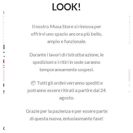
LOOK!
Home
/
LINEA NAILS
/
NAIL ART E ACCESSORI
/
PENNELLI
Aggiungi
150,00
€
al carrello e ottieni la spedizione
Il nostro Musa Store si rinnova per
gratuita!
offrirvi uno spazio ancora più bello,
ampio e funzionale.
PENNELLO ROUND 2
7,22
€
Durante i lavori di ristrutturazione, le
Esaurito
spedizioni e i ritiri in sede saranno
Confronta
Aggiungi alla lista dei desideri
temporaneamente sospesi.
20
Persone che guardano questo prodotto ora!
📦 Tutti gli ordini verranno spediti e
Recensioni (0)
potranno essere ritirati a partire dal 24
Spedizione
agosto.
Grazie per la pazienza e per essere parte
di questa nuova, entusiasmante fase!
COD:
2500000000959