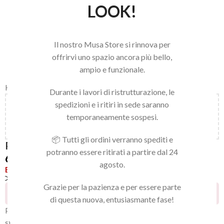
LOOK!
Il nostro Musa Store si rinnova per
offrirvi uno spazio ancora più bello,
ampio e funzionale.
Home
/
IGIENE PURA STERIL
Durante i lavori di ristrutturazione, le
spedizioni e i ritiri in sede saranno
Aggiungi
150,00
€
al carrello e ottieni la spedizione
temporaneamente sospesi.
gratuita!
📦 Tutti gli ordini verranno spediti e
PERACETICO PLUS
potranno essere ritirati a partire dal 24
69,90
€
agosto.
Esaurito
Confronta
Aggiungi alla lista dei desideri
Grazie per la pazienza e per essere parte
15
Persone che guardano questo prodotto ora!
di questa nuova, entusiasmante fase!
Polvere disinfettante per strumenti chirurgici invasivi,
sterilizzante a freddo.