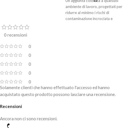
Un'aggiunta colorata a qualsiasi
ambiente di lavoro, progettati per
ridurre al minimo i rischi di
contaminazione incrociata e
proteggere da virus, funghi e batteri.
Guanti in nitrile di alta qualità, di
0 recensioni
grado medico, senza polvere,
utilizzabili in diversi contesti per una
0
protezione efficace contro la
0
contaminazione incrociata.
0
Presentano un polsino bordato e
punte delle dita microruvidate per
0
garantire una presa ottimale.
0
Solamente clienti che hanno effettuato l'accesso ed hanno
acquistato questo prodotto possono lasciare una recensione.
Recensioni
Ancora non ci sono recensioni.