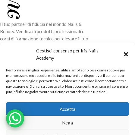
Il tuo partner di fiducia nel mondo Nails &
Beauty. Vendita di prodotti professionali e
corsi di formazione tecnica per elevare il tuo
stile e la tua professionalità.
Gestisci consenso per Iris Nails
Academy
CONTATTI
Per fornire le migliori esperienze, utilizziamo tecnologie come i cookie per
LINK UTILI
memorizzare e/o accedere alle informazioni del dispositivo. Il consenso a
queste tecnologie ci permetterà di elaborare dati come il comportamento di
ORARI NEGOZIO
navigazione o ID unici su questo sito. Non acconsentire o ritirare il consenso
può influire negativamente su alcune caratteristiche e funzioni.
POLITICHE
Powered by
Real.Pro.Web
copyright© 2026 in collaborazione con
Accetta
Mac Sistemi
.
Nega