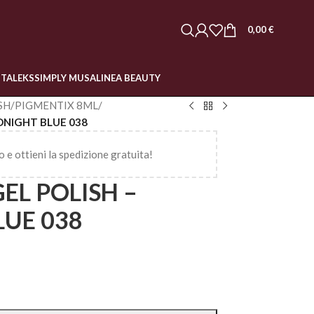
0,00
€
STALEKS
SIMPLY MUSA
LINEA BEAUTY
SH
/
PIGMENTIX 8ML
/
DNIGHT BLUE 038
o e ottieni la spedizione gratuita!
EL POLISH –
LUE 038