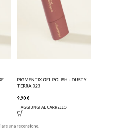
DE
PIGMENTIX GEL POLISH – DUSTY
PIGMENTIX GEL P
TERRA 023
DUST 026
9,90
€
9,90
€
AGGIUNGI AL CARRELLO
AGGIUNGI AL C
iare una recensione.