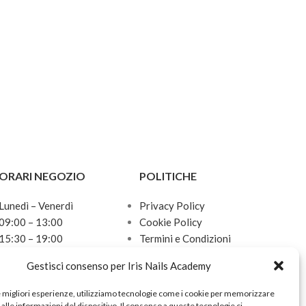
ORARI NEGOZIO
POLITICHE
Lunedì – Venerdì
Privacy Policy
09:00 – 13:00
Cookie Policy
15:30 – 19:00
Termini e Condizioni
Sabato
Politica sulle spedizioni
Gestisci consenso per Iris Nails Academy
10:00 – 13:00
Domenica
e migliori esperienze, utilizziamo tecnologie come i cookie per memorizzare
Chiuso
alle informazioni del dispositivo. Il consenso a queste tecnologie ci