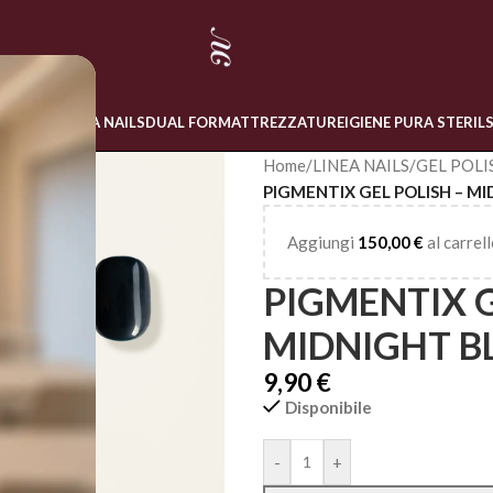
 ONLINE
LINEA NAILS
DUAL FORM
ATTREZZATURE
IGIENE PURA STERIL
Home
/
LINEA NAILS
/
GEL POLI
PIGMENTIX GEL POLISH – MI
Aggiungi
150,00
€
al carrell
PIGMENTIX G
MIDNIGHT B
9,90
€
Disponibile
Alternative:
-
+