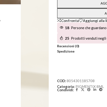
AGG
A
L
Confronta
Aggiungi alla l
18
Persone che guardano 
25
Prodotti venduti negli 
Recensioni (0)
Spedizione
COD:
8054301185708
Categoria:
PIGMENTIX 8ML
Condividi: