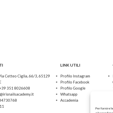
TI
LINK UTILI
 Via Cetteo Ciglia, 66/3, 65129
Profilo Instagram
E
Profilo Facebook
 +39 351 8026608
Profilo Google
o@irisnailsacademy.it
Whatsapp
034730768
Accademia
811
Per fornire l
e/o accedere 