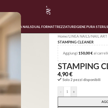
 ONLINE
LINEA NAILS
DUAL FORM
ATTREZZATURE
IGIENE PURA STERIL
Home
/
LINEA NAILS
/
NAIL ART
STAMPING CLEANER
Aggiungi
150,00
€
al carrell
STAMPING C
4,90
€
Solo 2 pezzi disponibili
Alternative:
-
+
AGG