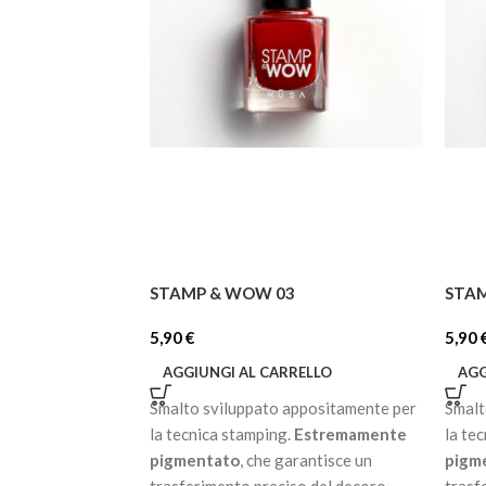
STAMP & WOW 03
STA
5,90
€
5,90
AGGIUNGI AL CARRELLO
AGG
Smalto sviluppato appositamente per
Smalt
la tecnica stamping.
Estremamente
la te
pigmentato
, che garantisce un
pigm