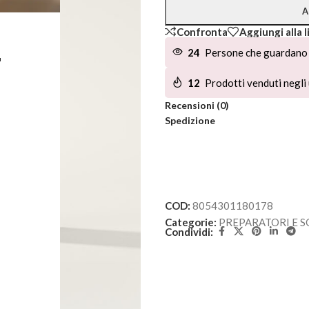
A
Confronta
Aggiungi alla l
L
24
Persone che guardano 
12
Prodotti venduti negli 
Recensioni (0)
Spedizione
COD:
8054301180178
Categorie:
PREPARATORI E S
Condividi: