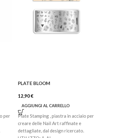
PLATE BLOOM
PLATE MOOD
12,90
€
12,90
€
AGGIUNGI AL CARRELLO
AGGIUNGI AL C
io per
Plate Stamping , piastra in acciaio per
Plate Stamping , p
creare delle Nail Art raffinate e
creare delle Nail 
.
dettagliate, dal design ricercato.
dettagliate, dal d