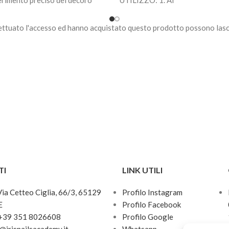
erimento preciso del decoro
UTILIZZO: 1. Al
piastra.
ettuato l'accesso ed hanno acquistato questo prodotto possono lasc
a bisogno di essere
erizzato in lampade uv / led.
a all’aria in pochi secondi.
nibile in 32 colorazioni.
TI
LINK UTILI
 Via Cetteo Ciglia, 66/3, 65129
Profilo Instagram
E
Profilo Facebook
 +39 351 8026608
Profilo Google