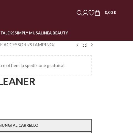
0,00
€
STALEKS
SIMPLY MUSA
LINEA BEAUTY
 E ACCESSORI
/
STAMPING
/
o e ottieni la spedizione gratuita!
LEANER
IUNGI AL CARRELLO