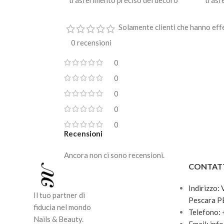
trasferimento preciso del decoro
trasf
dalla piastra.
dalla 
Solamente clienti che hanno eff
Non ha bisogno di essere
Non h
polimerizzato in lampade uv / led.
polim
0 recensioni
Asciuga all’aria in pochi secondi.
Asciug
0
Disponibile in 32 colorazioni.
Dispo
0
0
0
0
Recensioni
Ancora non ci sono recensioni.
CONTAT
Indirizzo:
Il tuo partner di
Pescara P
fiducia nel mondo
Telefono:
Nails & Beauty.