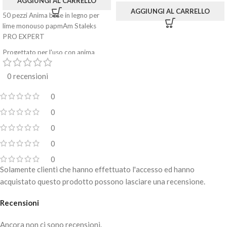
AGGIUNGI AL CARRELLO
AGGIUNGI AL CARRELLO
50 pezzi Anima base in legno per
lime monouso papmAm Staleks
PRO EXPERT
Progettato per l'uso con anima
base rigida per attaccare le lime
abrasive monouso papmAm a
0 recensioni
cambio rapido
0
Realizzato in materiale ecologico:
legno di betulla
0
Leggero (2,9 g), comodo da
0
lavorare
0
Grazie all'uso di lime usa e getta,
0
aumenta l'igiene e la sicurezza della
Solamente clienti che hanno effettuato l'accesso ed hanno
procedura
acquistato questo prodotto possono lasciare una recensione.
Realizzato nella forma: dritto
Recensioni
La confezione contiene 50 pezzi
Ancora non ci sono recensioni.