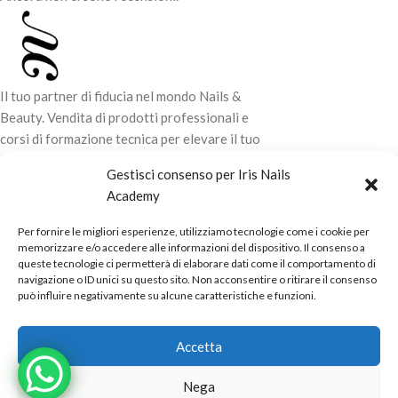
Il tuo partner di fiducia nel mondo Nails &
Beauty. Vendita di prodotti professionali e
corsi di formazione tecnica per elevare il tuo
stile e la tua professionalità.
Gestisci consenso per Iris Nails
Academy
CONTATTI
Per fornire le migliori esperienze, utilizziamo tecnologie come i cookie per
LINK UTILI
memorizzare e/o accedere alle informazioni del dispositivo. Il consenso a
queste tecnologie ci permetterà di elaborare dati come il comportamento di
ORARI NEGOZIO
navigazione o ID unici su questo sito. Non acconsentire o ritirare il consenso
può influire negativamente su alcune caratteristiche e funzioni.
POLITICHE
Powered by
Real.Pro.Web
copyright© 2026 in collaborazione con
Accetta
Mac Sistemi
.
Nega