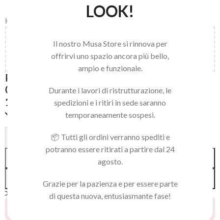
LOOK!
Home
/
Accessories
Aggiungi
150,00
€
al carrello e ottieni la spedizione
Il nostro Musa Store si rinnova per
gratuita!
offrirvi uno spazio ancora più bello,
ampio e funzionale.
PRESS ON BABY BOOMER MEDIUM COFFIN
02
Durante i lavori di ristrutturazione, le
19,90
€
spedizioni e i ritiri in sede saranno
Disponibile
temporaneamente sospesi.
Alternative:
📦 Tutti gli ordini verranno spediti e
-
+
potranno essere ritirati a partire dal 24
AGGIUNGI AL CARRELLO
agosto.
ACQUISTA SUBITO
Grazie per la pazienza e per essere parte
Confronta
Aggiungi alla lista dei desideri
di questa nuova, entusiasmante fase!
3
Persone che guardano questo prodotto ora!