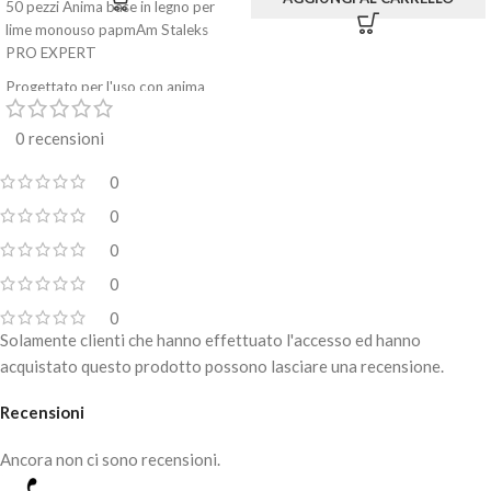
50 pezzi Anima base in legno per
lime monouso papmAm Staleks
PRO EXPERT
Progettato per l'uso con anima
base rigida per attaccare le lime
abrasive monouso papmAm a
0 recensioni
cambio rapido
0
Realizzato in materiale ecologico:
legno di betulla
0
Leggero (2,9 g), comodo da
0
lavorare
0
Grazie all'uso di lime usa e getta,
0
aumenta l'igiene e la sicurezza della
Solamente clienti che hanno effettuato l'accesso ed hanno
procedura
acquistato questo prodotto possono lasciare una recensione.
Realizzato nella forma: dritto
Recensioni
La confezione contiene 50 pezzi
Ancora non ci sono recensioni.