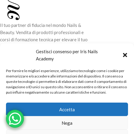
Il tuo partner di fiducia nel mondo Nails &
Beauty. Vendita di prodotti professionali e
corsi di formazione tecnica per elevare il tuo
stile e la tua professionalità.
Gestisci consenso per Iris Nails
Academy
CONTATTI
Per fornire le migliori esperienze, utilizziamo tecnologie come i cookie per
LINK UTILI
memorizzare e/o accedere alle informazioni del dispositivo. Il consenso a
queste tecnologie ci permetterà di elaborare dati come il comportamento di
ORARI NEGOZIO
navigazione o ID unici su questo sito. Non acconsentire o ritirare il consenso
può influire negativamente su alcune caratteristiche e funzioni.
POLITICHE
Powered by
Real.Pro.Web
copyright© 2026 in collaborazione con
Accetta
Mac Sistemi
.
Nega
PRESS