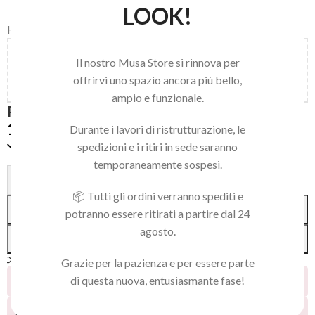
LOOK!
Home
/
Accessories
Aggiungi
150,00
€
al carrello e ottieni la spedizione
Il nostro Musa Store si rinnova per
gratuita!
offrirvi uno spazio ancora più bello,
ampio e funzionale.
PRESS ON BABY BOOMER SHORT OVAL 02
19,90
€
Durante i lavori di ristrutturazione, le
Disponibile
spedizioni e i ritiri in sede saranno
temporaneamente sospesi.
Alternative:
-
+
📦 Tutti gli ordini verranno spediti e
AGGIUNGI AL CARRELLO
potranno essere ritirati a partire dal 24
agosto.
ACQUISTA SUBITO
Confronta
Aggiungi alla lista dei desideri
Grazie per la pazienza e per essere parte
di questa nuova, entusiasmante fase!
27
Persone che guardano questo prodotto ora!
14
Prodotti venduti negli ultimi 2 giorni