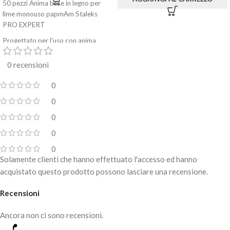
50 pezzi Anima base in legno per
lime monouso papmAm Staleks
PRO EXPERT
Progettato per l'uso con anima
base rigida per attaccare le lime
abrasive monouso papmAm a
0 recensioni
cambio rapido
0
Realizzato in materiale ecologico:
legno di betulla
0
Leggero (2,9 g), comodo da
0
lavorare
0
Grazie all'uso di lime usa e getta,
0
aumenta l'igiene e la sicurezza della
Solamente clienti che hanno effettuato l'accesso ed hanno
procedura
acquistato questo prodotto possono lasciare una recensione.
Realizzato nella forma: dritto
Recensioni
La confezione contiene 50 pezzi
Ancora non ci sono recensioni.