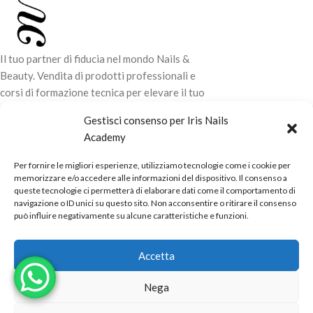
Il tuo partner di fiducia nel mondo Nails &
Beauty. Vendita di prodotti professionali e
corsi di formazione tecnica per elevare il tuo
stile e la tua professionalità.
Gestisci consenso per Iris Nails
Academy
CONTATTI
Per fornire le migliori esperienze, utilizziamo tecnologie come i cookie per
LINK UTILI
memorizzare e/o accedere alle informazioni del dispositivo. Il consenso a
queste tecnologie ci permetterà di elaborare dati come il comportamento di
ORARI NEGOZIO
navigazione o ID unici su questo sito. Non acconsentire o ritirare il consenso
può influire negativamente su alcune caratteristiche e funzioni.
POLITICHE
Powered by
Real.Pro.Web
copyright© 2026 in collaborazione con
Accetta
Mac Sistemi
.
Nega