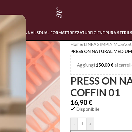
 ONLINE
LINEA NAILS
DUAL FORM
ATTREZZATURE
IGIENE PURA STERIL
Home
/
LINEA SIMPLY MUSA
/
S
PRESS ON NATURAL MEDIUM
Aggiungi
150,00
€
al carrell
PRESS ON N
COFFIN 01
16,90
€
Disponibile
Alternative:
-
+