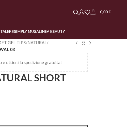
0,00
€
STALEKS
SIMPLY MUSA
LINEA BEAUTY
OFT GEL TIPS
/
NATURAL
/
OVAL 03
o e ottieni la spedizione gratuita!
ATURAL SHORT