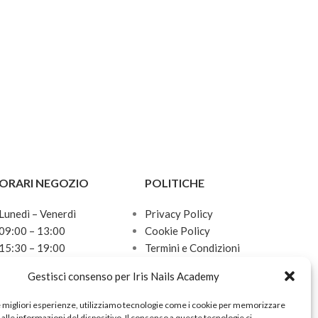
ORARI NEGOZIO
POLITICHE
Lunedì – Venerdì
Privacy Policy
09:00 – 13:00
Cookie Policy
15:30 – 19:00
Termini e Condizioni
Sabato
Politica sulle spedizioni
Gestisci consenso per Iris Nails Academy
10:00 – 13:00
Domenica
e migliori esperienze, utilizziamo tecnologie come i cookie per memorizzare
Chiuso
alle informazioni del dispositivo. Il consenso a queste tecnologie ci