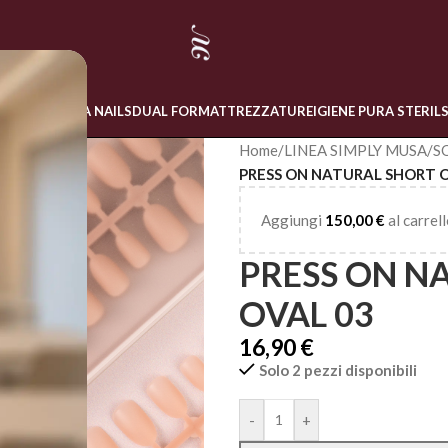
 ONLINE
LINEA NAILS
DUAL FORM
ATTREZZATURE
IGIENE PURA STERIL
Home
/
LINEA SIMPLY MUSA
/
S
PRESS ON NATURAL SHORT 
Aggiungi
150,00
€
al carrell
PRESS ON N
OVAL 03
16,90
€
Solo 2 pezzi disponibili
Alternative:
-
+