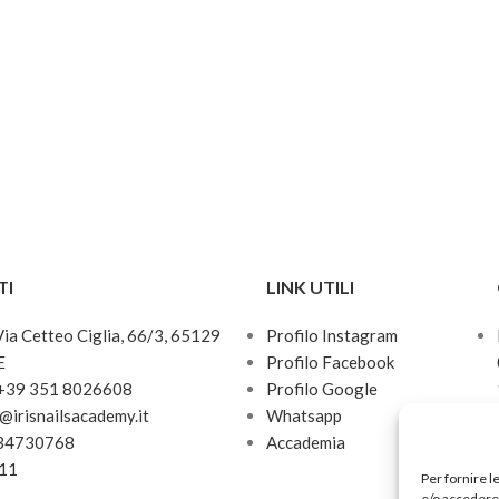
TI
LINK UTILI
 Via Cetteo Ciglia, 66/3, 65129
Profilo Instagram
E
Profilo Facebook
 +39 351 8026608
Profilo Google
o@irisnailsacademy.it
Whatsapp
034730768
Accademia
811
Per fornire l
e/o accedere 