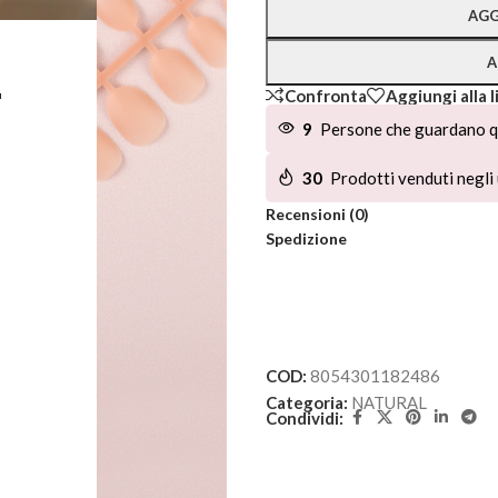
AGG
A
L
Confronta
Aggiungi alla l
9
Persone che guardano q
30
Prodotti venduti negli 
Recensioni (0)
Spedizione
COD:
8054301182486
Categoria:
NATURAL
Condividi: