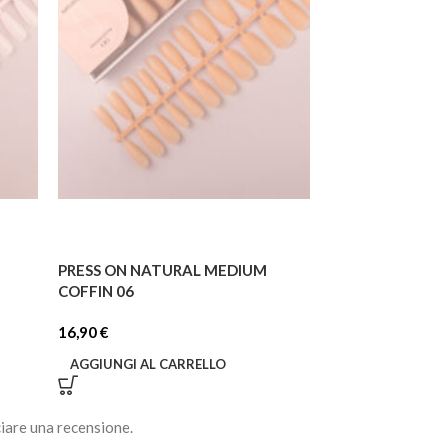
PRESS ON NATURAL MEDIUM
PRESS ON NATU
COFFIN 06
COFFIN 04
16,90
€
16,90
€
AGGIUNGI AL CARRELLO
AGGIUNGI AL C
iare una recensione.