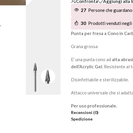
Confronta
Aggiungi alla l
27
Persone che guardano 
L
30
Prodotti venduti negli 
Punta per fresa a Cono in Car
Grana grossa
E’ una punta cono ad
alta abras
dell’Acrylic Gel
. Resistente al
Disinfettabile e sterilizzabile.
Attacco universale che si adatta
Per uso professionale.
Recensioni (0)
Spedizione