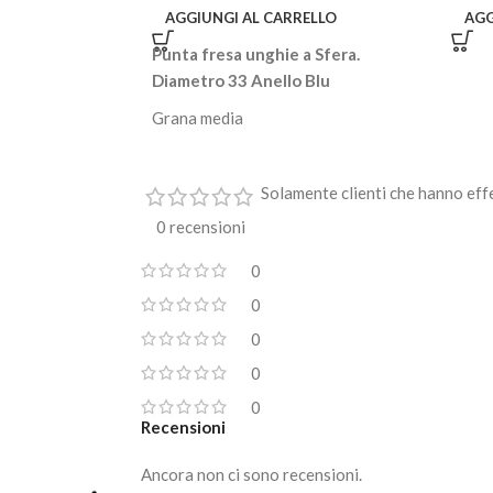
AGGIUNGI AL CARRELLO
AGG
Punta fresa unghie a Sfera.
Diametro 33 Anello Blu
Grana media
E' una punta per fresa di forma sferica
resistente e di altissima
Solamente clienti che hanno eff
qualità. Indispensabile per levigare e
0 recensioni
rimuovere le cuticole. Consente un
lavoro preciso e accurato.
0
Essenziale nella realizzazione
0
della
dry manicure
.
0
Disinfettabile e sterilizzabile.
0
Attacco universale che si adatta alla
0
maggior parte delle frese.
Recensioni
Per uso professionale.
Ancora non ci sono recensioni.