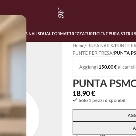
 ONLINE
LINEA NAILS
DUAL FORM
ATTREZZATURE
IGIENE PURA STERIL
Home
/
LINEA NAILS
/
PUNTE FR
PUNTE PER FRESA
/
PUNTA P
Aggiungi
150,00
€
al carrell
PUNTA PSMO
18,90
€
Solo 1 pezzi disponibili
Alternative:
AGG
A