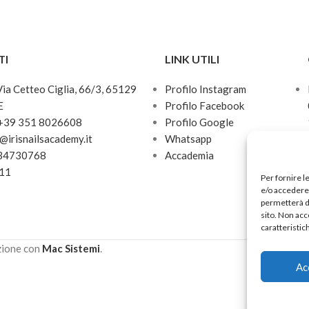
TI
LINK UTILI
 Via Cetteo Ciglia, 66/3, 65129
Profilo Instagram
E
Profilo Facebook
 +39 351 8026608
Profilo Google
o@irisnailsacademy.it
Whatsapp
034730768
Accademia
811
Per fornire l
e/o accedere 
permetterà d
sito. Non acc
caratteristic
zione con
Mac Sistemi
.
Ac