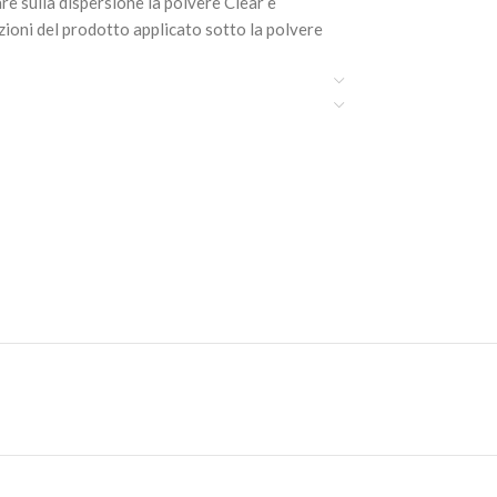
care sulla dispersione la polvere Clear e
zioni del prodotto applicato sotto la polvere