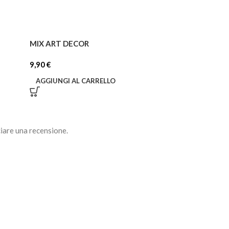
MIX ART DECOR
SILVER LEAF
9,90
€
2,49
€
AGGIUNGI AL CARRELLO
AGGIUNGI AL C
iare una recensione.