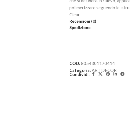
che si desidera in rilievo, appli
polimerizzare seguendo le istru
Clear.
Recensioni (0)
Spedizione
COD:
8054301170414
Categoria:
ART DECOR
Condividi: