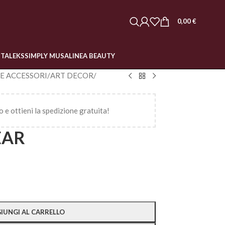
0,00
€
STALEKS
SIMPLY MUSA
LINEA BEAUTY
 E ACCESSORI
/
ART DECOR
/
o e ottieni la spedizione gratuita!
EAR
IUNGI AL CARRELLO