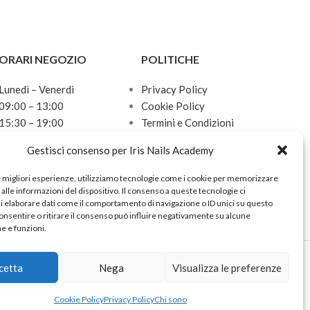
ORARI NEGOZIO
POLITICHE
Lunedì – Venerdì
Privacy Policy
09:00 – 13:00
Cookie Policy
15:30 – 19:00
Termini e Condizioni
Sabato
Politica sulle spedizioni
Gestisci consenso per Iris Nails Academy
10:00 – 13:00
Domenica
e migliori esperienze, utilizziamo tecnologie come i cookie per memorizzare
Chiuso
alle informazioni del dispositivo. Il consenso a queste tecnologie ci
i elaborare dati come il comportamento di navigazione o ID unici su questo
onsentire o ritirare il consenso può influire negativamente su alcune
he e funzioni.
cetta
Nega
Visualizza le preferenze
Cookie Policy
Privacy Policy
Chi sono