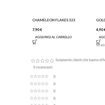
CHAMELEON FLAKES 323
GOLD
7,90
€
4,90
AGGIUNGI AL CARRELLO
AGG
Stras
Solamente clienti che hanno eff
0 recensioni
0
0
0
0